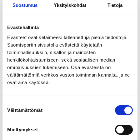
Zoomin kautta.
Suostumus
Yksityiskohdat
Tietoja
LOCALITY
Evästehallinta
Helsinki
Evästeet ovat selaimeesi tallennettuja pieniä tiedostoja.
Suomisportin sivustolla evästeitä käytetään
REGISTRATION PERIOD
toiminnallisuuksiin, sisällön ja mainosten
Fr 13.9.2024 at 12:00 - Tu 21.1.2025 at 16:00
henkilökohtaistamiseen, sekä sosiaalisen median
ominaisuuksien tukemiseen. Osa evästeistä on
ADDITIONAL INFORMATION
välttämättömiä verkkosivuston toiminnan kannalta, ja ne
Sini Savolainen
ovat aina käytössä.
sini.savolainen@skul.org
0405399486
Suostumuksen
Turvallinen toimintaympäristö liikunta- ja 
Välttämättömät
valinta
urheiluyhteisöissä on peruskoulutus häirinnän ja 
epäasiallisen käytöksen ennaltaehkäisyyn ja 
puuttumiseen. 

Mieltymykset