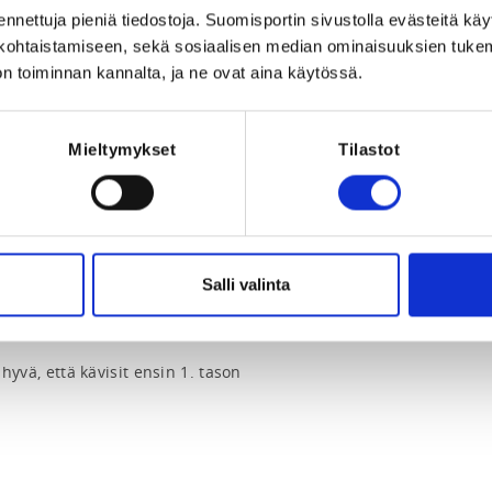
Registration p
ennettuja pieniä tiedostoja. Suomisportin sivustolla evästeitä käy
lökohtaistamiseen, sekä sosiaalisen median ominaisuuksien tuke
n toiminnan kannalta, ja ne ovat aina käytössä.
Mieltymykset
Tilastot
057 at 23:59
Salli valinta
aman vuoden mukana olleille 
 hyvä, että kävisit ensin 1. tason 