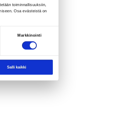
eriod to end on
Su 1.4.2057
at
23:59
.
tetään toiminnallisuuksiin,
miseen. Osa evästeistä on
Markkinointi
Salli kaikki