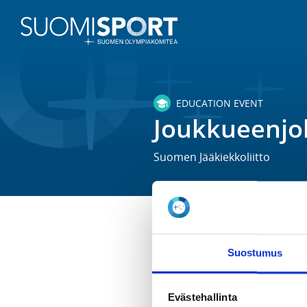
EDUCATION EVENT
Joukkueenjoh
Suomen Jääkiekkoliitto
TIME
Suostumus
Th 18.4.2024 -
Su 1.4.2057
LOCATION
Evästehallinta