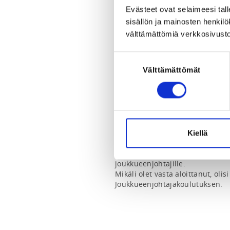
Verkkokoulutus
Evästeet ovat selaimeesi tall
sisällön ja mainosten henki
LOCALITY
välttämättömiä verkkosivusto
Helsinki
Suostumuksen
Välttämättömät
valinta
SPORTS
Jääkiekko
REGISTRATION PERIOD
Th 18.4.2024 at 00:00 - Su 1.4.2
Kiellä
Koulutus on suunnattu jo muut
joukkueenjohtajille.

Mikäli olet vasta aloittanut, olisi
Joukkueenjohtajakoulutuksen. 