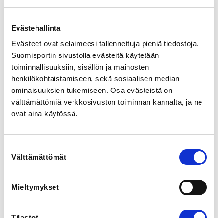
Korvenkylässä
Rauhanrinne 1, 55320 Lappeenranta, Finland
View map
Evästehallinta
Evästeet ovat selaimeesi tallennettuja pieniä tiedostoja.
Suomisportin sivustolla evästeitä käytetään
LOCALITY
Lappeenranta
toiminnallisuuksiin, sisällön ja mainosten
henkilökohtaistamiseen, sekä sosiaalisen median
ominaisuuksien tukemiseen. Osa evästeistä on
SPORTS
välttämättömiä verkkosivuston toiminnan kannalta, ja ne
Kalevan Kierros
ovat aina käytössä.
REGISTRATION PERIOD
Th 14.5.2026 at 08:00 - Su 21.6.2026 at 23:59
Suostumuksen
Välttämättömät
valinta
PRICE
Melonta 62,00 € -
Mieltymykset
Osallistumismaksu sisältää ruokailun,
pesumahdollisuuden ja muistomitalin.
Tilastot