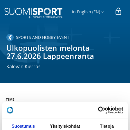
In English (EN)
SPORTS AND HOBBY EVENT
Ulkopuolisten melonta
27.6.2026 Lappeenranta
Kalevan Kierros
TIME
Sa 27.6.2026
LOCATION
Suostumus
Yksityiskohdat
Tietoja
Kilpailupaikka Holiday Club Saimaa Joutsenon