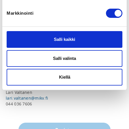
LOCATION
Markkinointi
Tyrjäntie 22, 50150 Mikkeli, Suomi
View map
Salli kaikki
LOCALITY
Mikkeli
Salli valinta
SPORTS
Yleisurheilu
Kiellä
ADDITIONAL INFORMATION
Lari Valtanen
lari.valtanen@mikv.fi
044 036 7606