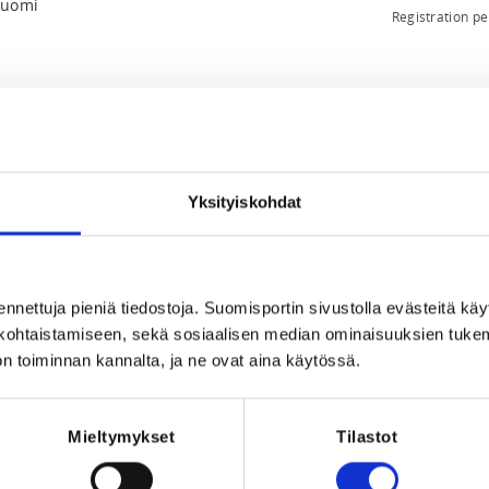
Suomi
Registration p
Yksityiskohdat
.2026 at 23:59
ennettuja pieniä tiedostoja. Suomisportin sivustolla evästeitä käy
lökohtaistamiseen, sekä sosiaalisen median ominaisuuksien tuke
n toiminnan kannalta, ja ne ovat aina käytössä.
adingliiton koulutuksiin on aina sitova,
n viimeistä ilmoittautumispäivää.
osallistumismaksun (vähennettynä
Mieltymykset
Tilastot
istusta vastaan. Lääkärintodistuksen tulee
ääkärintodistus tulee toimittaa Suomen