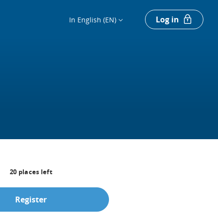
Log in
In English (EN)
20
places left
Register