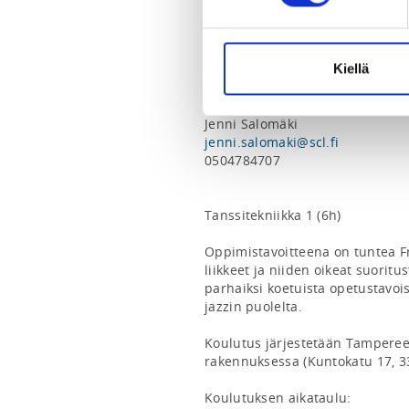
Cheerleadingliiton toimistolle 
viimeistään seitsemän (7) vuor
päättymisestä.
Kiellä
ADDITIONAL INFORMATION
Jenni Salomäki
jenni.salomaki@scl.fi
0504784707
Tanssitekniikka 1 (6h)

Oppimistavoitteena on tuntea Fre
liikkeet ja niiden oikeat suoritus
parhaiksi koetuista opetustavoist
jazzin puolelta.

Koulutus järjestetään Tampereel
rakennuksessa (Kuntokatu 17, 3
Koulutuksen aikataulu:
