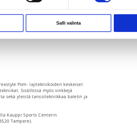
valmentajan tai seuran toimesta
okauden kuluttua koulutuksen
Salli valinta
estyle Pom- lajitekniikoiden keskeiset 
tekniikat. Sisällössä myös vinkkejä 
a sekä yleistä tanssitekniikkaa baletin ja 
la Kauppi Sports Centerin 
3520 Tampere).
