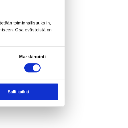
eriod ended on
Mo 17.3.2025
at
12:00
.
RED FOR THE REGISTRATION
rant must have been born before
tetään toiminnallisuuksiin,
31.12.2009
miseen. Osa evästeistä on
 the following: Harrastelisenssi 2025,
enssi 2025, Toimitsijalisenssi 2025
Markkinointi
Salli kaikki