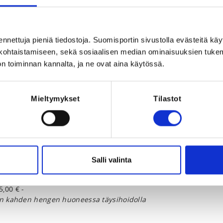
Registration p
la, Suomi
REQUI
The regist
ennettuja pieniä tiedostoja. Suomisportin sivustolla evästeitä käy
lökohtaistamiseen, sekä sosiaalisen median ominaisuuksien tuke
Licence, one of
Kilpailulis
n toiminnan kannalta, ja ne ovat aina käytössä.
Mieltymykset
Tilastot
025 at 12:00
Salli valinta
ää koulutusmaksun
,00 € -
sen kahden hengen huoneessa täysihoidolla