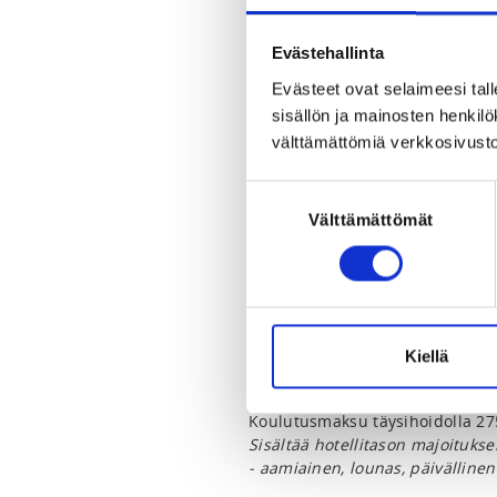
Pajulahti
Pajulahdentie 167, 15560 Nasto
View map
Evästehallinta
Evästeet ovat selaimeesi tall
LOCALITY
sisällön ja mainosten henki
Lahti
välttämättömiä verkkosivusto
Suostumuksen
SPORTS
Välttämättömät
valinta
Nyrkkeily
REGISTRATION PERIOD
Tu 4.3.2025 at 15:00 - Mo 17.3.2
Kiellä
PRICES
Koulutusmaksu 89,00 € -
Sisält
Koulutusmaksu täysihoidolla 275
Sisältää hotellitason majoituk
- aamiainen, lounas, päivällinen