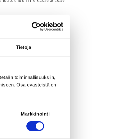
eriod to end on
Th 6.8.2026
at
23:59
.
Tietoja
tetään toiminnallisuuksiin,
miseen. Osa evästeistä on
Markkinointi