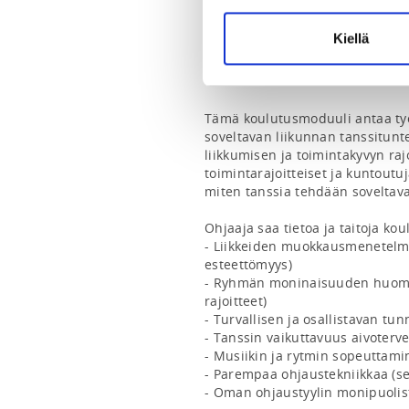
ADDITIONAL INFORMATION
Kiellä
Anna Tuomola
anna.tuomola@dancesport.fi
Tämä koulutusmoduuli antaa työväl
soveltavan liikunnan tanssitunte
liikkumisen ja toimintakyvyn raj
toimintarajoitteiset ja kuntoutu
miten tanssia tehdään soveltavaa
Ohjaaja saa tietoa ja taitoja ko
- Liikkeiden muokkausmenetelmiä
esteettömyys)

- Ryhmän moninaisuuden huomioim
rajoitteet)

- Turvallisen ja osallistavan tun
- Tanssin vaikuttavuus aivoterve
- Musiikin ja rytmin sopeuttam
- Parempaa ohjaustekniikkaa (sel
- Oman ohjaustyylin monipuolis