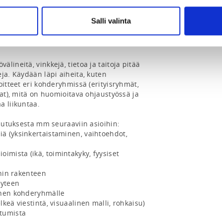
Salli valinta
ineitä, vinkkejä, tietoa ja taitoja pitää 
ja. Käydään läpi aiheita, kuten 
oitteet eri kohderyhmissä (erityisryhmät, 
jat), mitä on huomioitava ohjaustyössä ja 
 liikuntaa. 

ulutuksesta mm seuraaviin asioihin:

 (yksinkertaistaminen, vaihtoehdot, 
ista (ikä, toimintakyky, fyysiset 
nin rakenteen

yteen

inen kohderyhmälle

keä viestintä, visuaalinen malli, rohkaisu)

tumista
