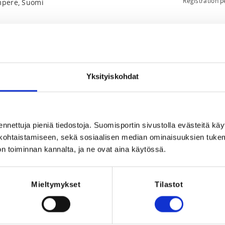
Registration p
ampere, Suomi
Yksityiskohdat
style, Pyörätuolitanssi, Rock'n'swing -
nssiurheilu , Vakio-ja latinalaistanssit,
ennettuja pieniä tiedostoja. Suomisportin sivustolla evästeitä käy
lökohtaistamiseen, sekä sosiaalisen median ominaisuuksien tuke
n toiminnan kannalta, ja ne ovat aina käytössä.
026 at 23:59
Mieltymykset
Tilastot
seuran jäsen vuonna 2026