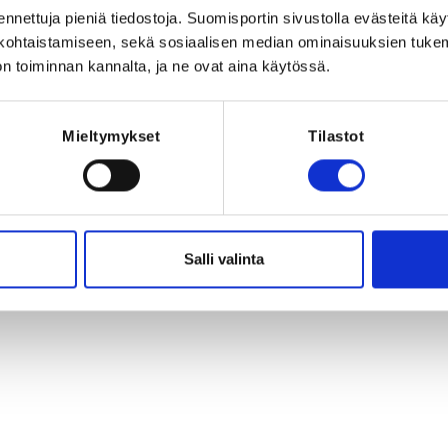
Registration pe
ennettuja pieniä tiedostoja. Suomisportin sivustolla evästeitä käy
lökohtaistamiseen, sekä sosiaalisen median ominaisuuksien tuke
2026 at 23:59
REQUI
n toiminnan kannalta, ja ne ovat aina käytössä.
The registrant 
Mieltymykset
Tilastot
Salli valinta
lmberg