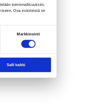
riod to end on
Th 31.12.2026
at
23:59
.
tetään toiminnallisuuksiin,
miseen. Osa evästeistä on
RED FOR THE REGISTRATION
must have been born between 1.1.2014
- 31.12.2020
Markkinointi
Salli kaikki