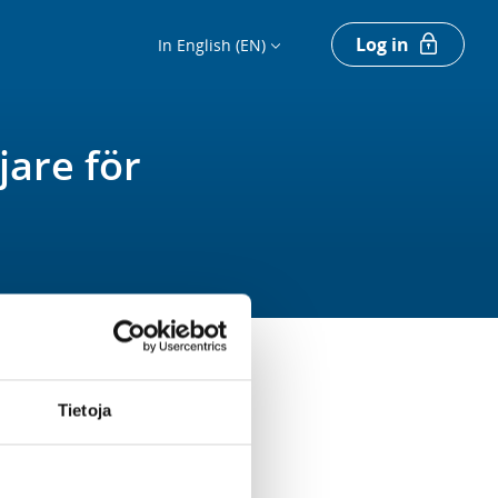
Log in
In English (EN)
are för
Tietoja
Register