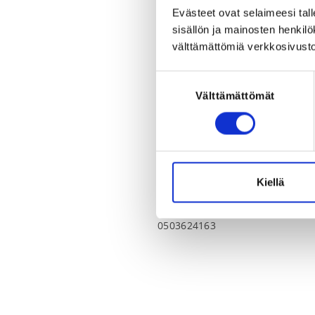
Evästeet ovat selaimeesi tall
REGISTRATION PERIOD
sisällön ja mainosten henki
Th 4.6.2026 at 10:00 - Th 31.12.
välttämättömiä verkkosivusto
LOCATION
Suostumuksen
Sportkvarnen, Kvarnbäcken
Välttämättömät
valinta
LOCALITY
Helsinki
Kiellä
ADDITIONAL INFORMATION
Verksamhetsledare Micaela Ho
kansliet@hgk.fi
0503624163