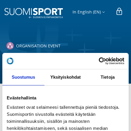
In English (EN)
ORGANISATION EVENT
Coastal-soudun syysinfo 27.10.
Suomen Melonta- ja Soutuliitto ry
Suostumus
Yksityiskohdat
Tietoja
Evästehallinta
TIME
We 27.10.2021 at 19:00 - 21:00
Evästeet ovat selaimeesi tallennettuja pieniä tiedostoja.
Suomisportin sivustolla evästeitä käytetään
toiminnallisuuksiin, sisällön ja mainosten
LOCATION
henkilökohtaistamiseen, sekä sosiaalisen median
Etäyhteydellä