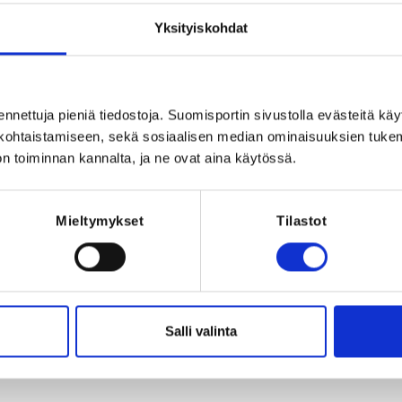
omi
Yksityiskohdat
ennettuja pieniä tiedostoja. Suomisportin sivustolla evästeitä käy
lökohtaistamiseen, sekä sosiaalisen median ominaisuuksien tuke
n toiminnan kannalta, ja ne ovat aina käytössä.
Registration p
Mieltymykset
Tilastot
2026 at 18:00
Salli valinta