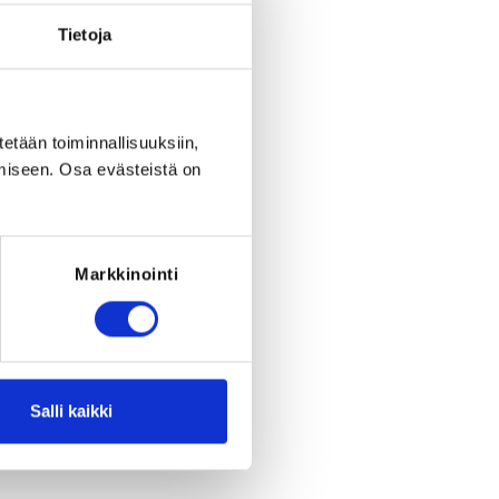
Tietoja
11
places left
tetään toiminnallisuuksiin,
miseen. Osa evästeistä on
Register
eriod to end on
We 12.8.2026
at
18:00
.
Markkinointi
Salli kaikki