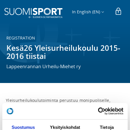
In English (EN)
REGISTRATION
Kesä26 Yleisurheilukoulu 2015-
2016 tiistai
Lappeenrannan Urheilu-Miehet ry
Yleisurheilukoulutoiminta perustuu monipuoliselle, 
sopivasti haastavalle ja mielekkäälle liikunnalle. 
Tunnilla harjoitellaan perusliikkumisen taitoja, kuten 
juoksua, hyppäämistä, heittämistä ja kehonhallintaa 
sekä yleisurheilun lajitaitoja. Hauskanpitoa ja pelailua 
Suostumus
Yksityiskohdat
Tietoja
ei myöskään unohdeta. Ryhmät osallistuvat 