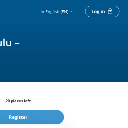
Log in
In English (EN)
lu –
20
places left
Register