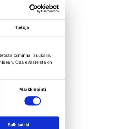
eriod to end on
Su 4.10.2026
at
23:59
.
Tietoja
tetään toiminnallisuuksiin,
miseen. Osa evästeistä on
Markkinointi
Salli kaikki