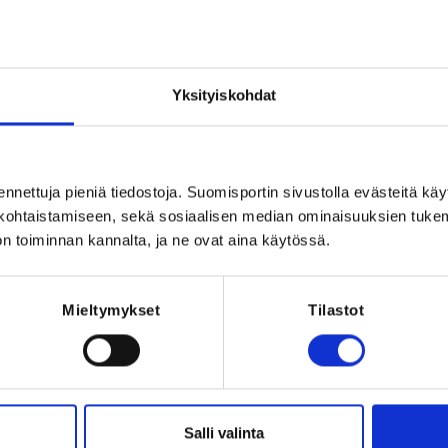
innön cheerhallilla.
Registration p
Suomi
Yksityiskohdat
ennettuja pieniä tiedostoja. Suomisportin sivustolla evästeitä käy
lökohtaistamiseen, sekä sosiaalisen median ominaisuuksien tuke
n toiminnan kannalta, ja ne ovat aina käytössä.
2026 at 23:59
Mieltymykset
Tilastot
adingliiton koulutuksiin on aina sitova,
n viimeistä ilmoittautumispäivää.
osallistumismaksun (vähennettynä
Salli valinta
distusta vastaan. Lääkärintodistuksen