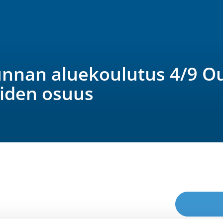
unnan aluekoulutus 4/9 Ou
oiden osuus