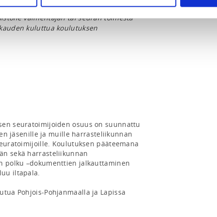
so. Lääkärintodistus tulee toimittaa
istolle valmentajan tai seuran toimesta
okauden kuluttua koulutuksen
sen seuratoimijoiden osuus on suunnattu 
sen jäsenille ja muille harrasteliikunnan 
seuratoimijoille. Koulutuksen pääteemana 
än sekä harrasteliikunnan 
an polku –dokumenttien jalkauttaminen 
u iltapala.

utua Pohjois-Pohjanmaalla ja Lapissa 