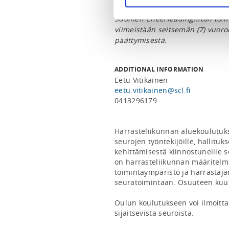
tulee kattaa koulutuksen ajanjak
Suomen Cheerleadingliiton toim
viimeistään seitsemän (7) vuor
päättymisestä.
ADDITIONAL INFORMATION
Eetu Vitikainen
eetu.vitikainen@scl.fi
0413296179
Harrasteliikunnan aluekoulutuk
seurojen työntekijöille, hallituk
kehittämisestä kiinnostuneille 
on harrasteliikunnan määritelm
toimintaympäristö ja harrastaj
seuratoimintaan. Osuuteen kuulu
Oulun koulutukseen voi ilmoitta
sijaitsevista seuroista.