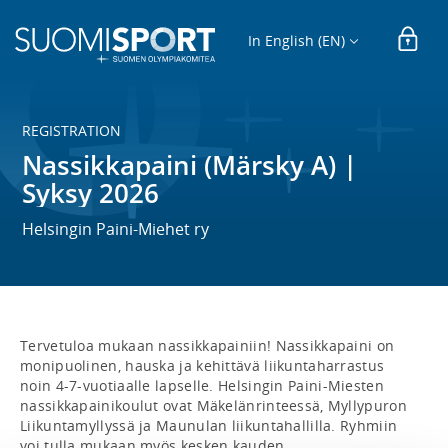
In English (EN)
REGISTRATION
Nassikkapaini (Märsky A) |
Syksy 2026
Helsingin Paini-Miehet ry
Tervetuloa mukaan nassikkapainiin! Nassikkapaini on 
monipuolinen, hauska ja kehittävä liikuntaharrastus 
noin 4-7-vuotiaalle lapselle. Helsingin Paini-Miesten 
nassikkapainikoulut ovat Mäkelänrinteessä, Myllypuron 
Liikuntamyllyssä ja Maunulan liikuntahallilla. Ryhmiin 
voi tulla mukaan myös kesken kauden.
