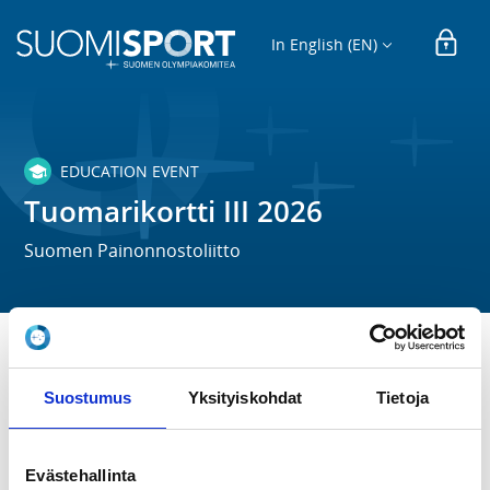
In English (EN)
EDUCATION EVENT
Tuomarikortti III 2026
Suomen Painonnostoliitto
TIME
Th 1.1.2026 -
Th 31.12.2026
Suostumus
Yksityiskohdat
Tietoja
LOCATION
Evästehallinta
SPNL toimisto