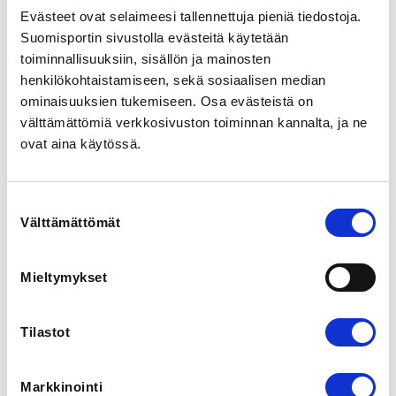
Valimotie 10, 00380 Helsinki, Suomi
Evästeet ovat selaimeesi tallennettuja pieniä tiedostoja.
View map
Suomisportin sivustolla evästeitä käytetään
toiminnallisuuksiin, sisällön ja mainosten
henkilökohtaistamiseen, sekä sosiaalisen median
LOCALITY
Helsinki
ominaisuuksien tukemiseen. Osa evästeistä on
välttämättömiä verkkosivuston toiminnan kannalta, ja ne
ovat aina käytössä.
SPORTS
Painonnosto
Suostumuksen
REGISTRATION PERIOD
Välttämättömät
valinta
Th 1.1.2026 at 00:00 - Th 31.12.2026 at 23:59
Mieltymykset
PRICES
Kansallinen III-luokka 37,50 €
Kansallinen III-luokka(lisenssi) 12,50 € -
Tilastot
Jo toimitsija- tai kilpailulisenssin lunastaneille.
Markkinointi
ADDITIONAL INFORMATION