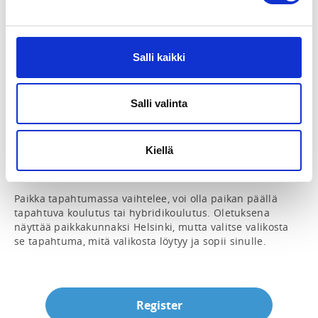
Toimisto
toimisto@painonnosto.fi
Salli kaikki
INSTRUCTORS
Jorma Pallari
Salli valinta
Oikeus toimimaan tuomarina piirikunnallisissa, 
seuraotteluissa ja jäsentenvälisissä kilpailuissa. Kortti 
Kiellä
annetaan tuomarikurssin hyväksytysti suorittaneelle. 
Kokelaan ikäraja on 15 vuotta.

Paikka tapahtumassa vaihtelee, voi olla paikan päällä 
tapahtuva koulutus tai hybridikoulutus. Oletuksena 
näyttää paikkakunnaksi Helsinki, mutta valitse valikosta 
se tapahtuma, mitä valikosta löytyy ja sopii sinulle.
Register