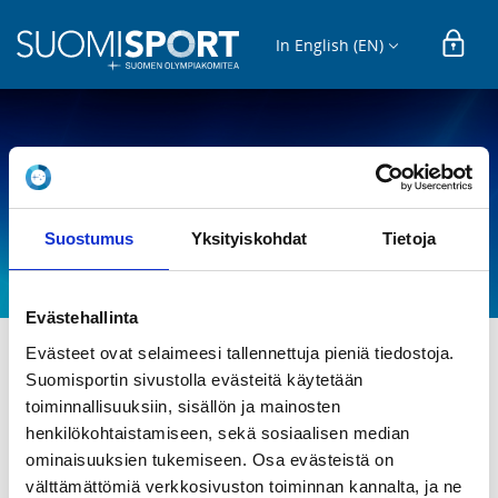
In English (EN)
REGISTRATION
E-tytöt 25-26
Suostumus
Yksityiskohdat
Tietoja
Salpis ry
Evästehallinta
Evästeet ovat selaimeesi tallennettuja pieniä tiedostoja.
Suomisportin sivustolla evästeitä käytetään
Tervetuloa kaikki uudet ja vanhat harrastajat! 

toiminnallisuuksiin, sisällön ja mainosten
Harjoitukset sisältävät monipuolista liikuntaa, 
henkilökohtaistamiseen, sekä sosiaalisen median
lentopalloa sekä leikkejä. Lisäksi halukkaat pääsevät 
ominaisuuksien tukemiseen. Osa evästeistä on
pelaamaan Etelä-Suomen Lentopalloalueen (ESLA) 
välttämättömiä verkkosivuston toiminnan kannalta, ja ne
sarjatoiminnan turnauksiin. 
