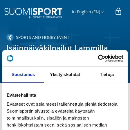
In English (EN)
SPORTS AND HOBBY EVENT
Isäinpäiväkilpailut Lammilla
10.11
Lammin Ampumaseura ry
Suostumus
Yksityiskohdat
Tietoja
Evästehallinta
TIME
Evästeet ovat selaimeesi tallennettuja pieniä tiedostoja.
Su 10.11.2024
Suomisportin sivustolla evästeitä käytetään
toiminnallisuuksiin, sisällön ja mainosten
LOCATION
henkilökohtaistamiseen, sekä sosiaalisen median
Lamminraitti 23, 16900 Hämeenlinna, Suomi