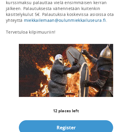
kurssimaksu palauttaa vielä ensimmäisen kerran 
jälkeen. Palautuksesta vähennetään kuitenkin 
käsittelykulut 5€. Palautuksia koskevissa asioissa ota 
yhteyttä 
miekkailemaan@oulunmiekkailuseura.fi
.

Tervetuloa kilpimuuriin!
12
places left
Register