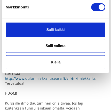
hanskat (esimerkiksi työ- nahka- jääkiekko- tai 
Markkinointi
historiallisen miekkailun hanskat).

Kurssimaksu peruskurssilaisille on 100 euroa ja 
korkeakouluopiskelijoille, varus- ja 
siviilipalvelusmiehille, eläkeläisille & työttömille 80 
Salli kaikki
euroa. Ikäraja kurssille on 18 vuotta.

Jos haluat maksaa liikuntaseteleillä, käytä 
Salli valinta
alennuskoodia LIIKUNTASETELI ilmoittautuaksesi. 
Maksu suoritetaan palvaluntarjoajan apin kautta 
Oulun Miekkailuseuralle, tai fyysisellä liikuntasetelillä 
Kiellä
kurssin alussa.

Lue lisää 
http://www.oulunmiekkailuseura.fi/viikinkimiekkailu
. 
Tervetuloa!

HUOM!

Kurssille ilmoittautuminen on sitovaa. Jos laji 
kuitenkaan tunnu lainkaan omalta, voidaan 