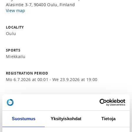
Alasintie 3-7, 90400 Oulu, Finland
View map
LOCALITY
Oulu
SPORTS
Miekkailu
REGISTRATION PERIOD
Mo 6.7.2026 at 00:01 - We 23.9.2026 at 19:00
PRICES
Perushinta 100,00 € -
Jos haluat maksaa liikuntaseteleillä, käytä
ilmoittautuessa koodia LIIKUNTASETELI. Maksu
Suostumus
Yksityiskohdat
Tietoja
suoritetaan kurssin alkaessa.
Alennusryhmät 80,00 € -