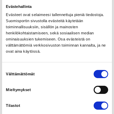
Korkeakouluopiskelijoille, varus- ja
siviilipalvelusmiehille, eläkeläisille ja työttömille.
Evästehallinta
Evästeet ovat selaimeesi tallennettuja pieniä tiedostoja.
Suomisportin sivustolla evästeitä käytetään
ADDITIONAL INFORMATION
Jani Syrjä
toiminnallisuuksiin, sisällön ja mainosten
jani.syrja@oulunmiekkailuseura.fi
henkilökohtaistamiseen, sekä sosiaalisen median
ominaisuuksien tukemiseen. Osa evästeistä on
välttämättömiä verkkosivuston toiminnan kannalta, ja ne
Tervetuloa kokeilemaan viikinkimiekkailua!

ovat aina käytössä.
Oulun Miekkailuseuran viikinkimiekkailun peruskurssi 
alkaa 23.9.2026. Kurssiin sisältyy 8 treenikertaa, joilla 
pääset tutustumaan lajin perusteisiin. Peruskurssilla 
Suostumuksen
opit käyttämään miekkaa ja kilpeä sekä 
Välttämättömät
valinta
kaksinkamppailussa, että joukkotaistelussa.

Treenit:

Mieltymykset
⚔️ Keskiviikkoisin klo 19.00 – 21.00

⚔️ Perjantaisin klo 19.00 – 21.00

Tilastot
Kurssille et tarvitse aikaisempaa kokemusta, 
varusteiksi riittävät sisäliikuntavaatteet ja paksut 