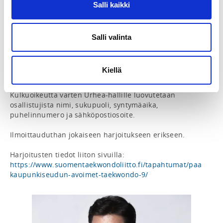
Salli kaikki
osallistumalla säännöllisesti! Myös yksittäisiin 
harjoituksiin saa osallistua.

Varustuksena harjoituksissa on dobok. Opetuskieli on 
Salli valinta
englanti

Kulunvalvonnan takia harjoituksiin on ilmoittauduttava 
Kiellä
etukäteen Suomisportin kautta. Kulkuoikeus koodataan 
osallistujan lähiluettavaan korttiin (esim. HSL-kortti). 
Kulkuoikeutta varten Urhea-hallille luovutetaan 
osallistujista nimi, sukupuoli, syntymäaika, 
puhelinnumero ja sähköpostiosoite.

Ilmoittauduthan jokaiseen harjoitukseen erikseen.

Harjoitusten tiedot liiton sivuilla: 
https://www.suomentaekwondoliitto.fi/tapahtumat/paa
kaupunkiseudun-avoimet-taekwondo-9/