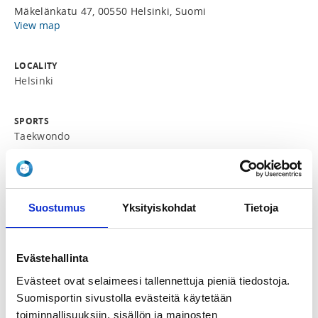
Mäkelänkatu 47, 00550 Helsinki, Suomi
View map
LOCALITY
Helsinki
SPORTS
Taekwondo
REGISTRATION PERIOD
Th 2.5.2024 at 15:20 - Mo 27.5.2024 at 12:00
Suostumus
Yksityiskohdat
Tietoja
ADDITIONAL INFORMATION
Jung Hyun Cho
Evästehallinta
junghyun.cho@taekwondo.fi
0403651419
Evästeet ovat selaimeesi tallennettuja pieniä tiedostoja.
Suomisportin sivustolla evästeitä käytetään
toiminnallisuuksiin, sisällön ja mainosten
INSTRUCTORS