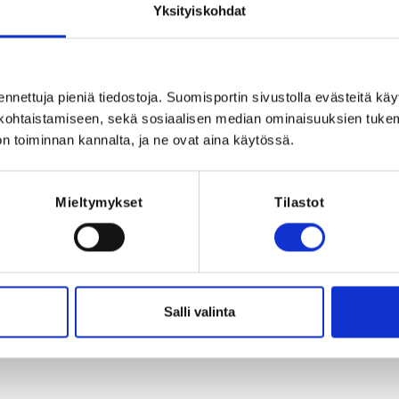
Yksityiskohdat
ärvi, Suomi
ennettuja pieniä tiedostoja. Suomisportin sivustolla evästeitä käy
lökohtaistamiseen, sekä sosiaalisen median ominaisuuksien tuke
n toiminnan kannalta, ja ne ovat aina käytössä.
Registration p
Mieltymykset
Tilastot
REQUI
2022 at 23:59
Licen
Salli valinta
alit ja ruokailut (lounas x 2, päivällinen)