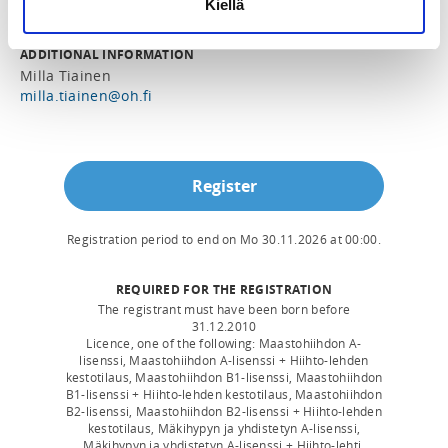
Kiellä
ADDITIONAL INFORMATION
Milla Tiainen
milla.tiainen@oh.fi
Register
Registration period to end on
Mo 30.11.2026
at
00:00
.
REQUIRED FOR THE REGISTRATION
The registrant must have been born before
31.12.2010
Licence, one of the following: Maastohiihdon A-
lisenssi, Maastohiihdon A-lisenssi + Hiihto-lehden
kestotilaus, Maastohiihdon B1-lisenssi, Maastohiihdon
B1-lisenssi + Hiihto-lehden kestotilaus, Maastohiihdon
B2-lisenssi, Maastohiihdon B2-lisenssi + Hiihto-lehden
kestotilaus, Mäkihypyn ja yhdistetyn A-lisenssi,
Mäkihypyn ja yhdistetyn A-lisenssi + Hiihto-lehti,