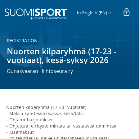
In English (EN)
REGISTRATION
Nuorten kilparyhmä (17-23 -
vuotiaat), kesä-syksy 2026
Ounasvaaran Hiihtoseura ry
Nuorten kilparyhmä (17-23 -vuotiaat) 

- Maksu kahdessa osassa; kesä/talvi

- Ohjatut harjoitukset

- Ohjattua leiritystoimintaa tai vastaavaa toimintaa

- Kisamaksut

- Voitelutilat ja -palvelut yleisohjeen mukaisesti
