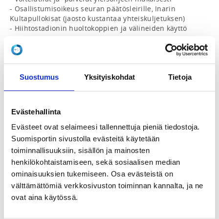
- Osallistumisoikeus seuran päätösleirille, Inarin 
Kultapullokisat (jaosto kustantaa yhteiskuljetuksen)

- Hiihtostadionin huoltokoppien ja välineiden käyttö

Ampumahiihtojaoston urheilijalle myönnetään 60 
euron alennus kausimaksusta (350,00 - 60,00 = 290,00). 

Kausimaksu suoritetaan kahdessa osassa. 
Suostumus
Yksityiskohdat
Tietoja
Ensimmäinen osa on 150 euroa/kesäkausi (1.6-
30.11.2026), 200 euroa/talvikausi (1.12.2026-31.5.2027). 
Maksun myötä jaosto kustantaa urheilijan 
Evästehallinta
osallistumismaksut kilpailuihin. 

Evästeet ovat selaimeesi tallennettuja pieniä tiedostoja.
HUOM! FIS-hiihdoissa 18-20 sarjoissa hiihtävät 
Suomisportin sivustolla evästeitä käytetään
tarvitsevat lisäksi FIS-koodin.

toiminnallisuuksiin, sisällön ja mainosten
Muista ostaa myös maastohiihdon kotimaan 
henkilökohtaistamiseen, sekä sosiaalisen median
kilpailulisenssi.

ominaisuuksien tukemiseen. Osa evästeistä on
https://docs.google.com/document/d/1nqNeGomYbOjy
välttämättömiä verkkosivuston toiminnan kannalta, ja ne
zdWIIeN73vI9cyQ1Ccu4/edit
ovat aina käytössä.