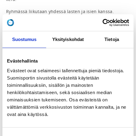
Ryhmässä liikutaan yhdessä lasten ja isien kanssa. 
Tunneilla opetellaan kehonhallintaa ja harjoitellaan 
erilaisia temppuja. Näiden harjoitteiden avulla 
kasvatetaan isän ja lapsen välistä luottamusta 
toisiinsa.

Suostumus
Yksityiskohdat
Tietoja
Ryhmä esiintyy seuran näytöksissä sekä muissa 
tapahtumissa. 

Ryhmää ohjaa Kimmo Myllymäki.

Evästehallinta
Evästeet ovat selaimeesi tallennettuja pieniä tiedostoja.
Ryhmän maksu kaudella lapselta sekä isältä 
Suomisportin sivustolla evästeitä käytetään
jäsenmaksu 35 € + lapselta harjoitusmaksu 100 €. 
Lisätietoja maksuista löytyy seuran nettisivuilta.

toiminnallisuuksiin, sisällön ja mainosten
henkilökohtaistamiseen, sekä sosiaalisen median
Huom! Yhteislyseon sali on YO-kirjoitusten ajan poissa 
ominaisuuksien tukemiseen. Osa evästeistä on
käytöstä. Näinä aikoina harjoitusten paikka muuttuu 
välttämättömiä verkkosivuston toiminnan kannalta, ja ne
sekä myös mahdollisesti harjoitusaikataulu. YO-
ovat aina käytössä.
kirjoitukset 11.9.-30.9.2025 ja 9.3.-27.3.2026.
REGISTRATION PERIOD
Suostumuksen