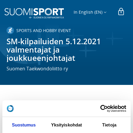
In English (EN)
SPORTS AND HOBBY EVENT
SM-kilpailuiden 5.12.2021
valmentajat ja
joukkueenjohtajat
Suomen Taekwondoliitto ry
TIME
Su 5.12.2021
LOCATION
Suostumus
Yksityiskohdat
Tietoja
Lietohalli