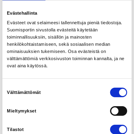
Urheilutie 2, 21420 Lieto, Suomi
View map
Evästehallinta
Evästeet ovat selaimeesi tallennettuja pieniä tiedostoja.
LOCALITY
Suomisportin sivustolla evästeitä käytetään
Lieto
toiminnallisuuksiin, sisällön ja mainosten
henkilökohtaistamiseen, sekä sosiaalisen median
SPORTS
ominaisuuksien tukemiseen. Osa evästeistä on
Taekwondo
välttämättömiä verkkosivuston toiminnan kannalta, ja ne
ovat aina käytössä.
REGISTRATION PERIOD
Th 28.10.2021 at 15:10 - Mo 29.11.2021 at 13:30
Suostumuksen
Välttämättömät
valinta
ADDITIONAL INFORMATION
Maika Gröhn-Tammila
maika.gt@gmail.com
Mieltymykset
0407501675
Tilastot
ORGANIZERS