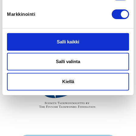
Marika Gröhn-Tammila
Markkinointi
SM-kilpailuiden valmentajien ja joukkueenjohtajien 
ilmoittautuminen tätä kautta. Valmentajilla ja 
joukkueenjohtajilla tulee olla voimassa oleva Suomen 
Salli kaikki
Taekwondoliiton lisenssi ja toimitsijasopimus liiton 
toimistolle palautettuna.
Salli valinta
Kiellä