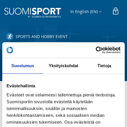
In English (EN)
SPORTS AND HOBBY EVENT
10 metrin kiväärin ja pistoolin
EM-näyttökilpailu 9.-10.1.2021
Suomen Ampumaurheiluliitto ry
Suostumus
Yksityiskohdat
Tietoja
Evästehallinta
Evästeet ovat selaimeesi tallennettuja pieniä tiedostoja.
TIME
Suomisportin sivustolla evästeitä käytetään
Sa 9.1.2021 -
Su 10.1.2021
toiminnallisuuksiin, sisällön ja mainosten
henkilökohtaistamiseen, sekä sosiaalisen median
LOCATION
ominaisuuksien tukemiseen. Osa evästeistä on
Suomen Ampumaurheiluliitto ry