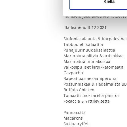
Kiellä
maailmanmestari ja kuusinkerta
Florian Kohler näyttää uskomatt
illallisen, joka alkaa klo 19:30. 
Illallismenu 3.12.2021

Sinfoniasalaattia & Karpalovinai
Tabbouleh-salaattia

Punajuurinuudelisalaattia

Marinoitua oliivia & artisokkaa

Marinoitua munakoisoa

Valkosipuliset kirsikkatomaatit

Gazpacho

Rapeat parmesaaniperunat

Possunniskaa & Hedelmäistä BBQ
Buffalo Chicken

Tomaatti-mozzarella paistos

Focaccia & Yrttilevitettä

Pannacotta

Macarons

Suklaatryffeli
