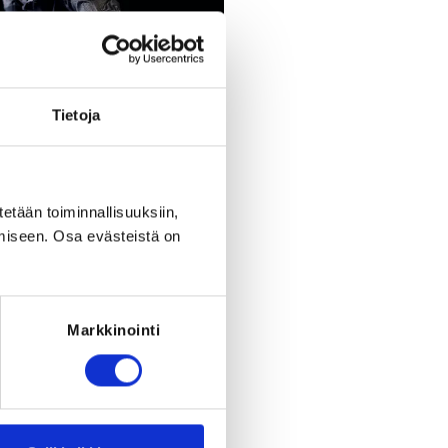
Tietoja
Register
tetään toiminnallisuuksiin,
eriod ended on
Fr 26.11.2021
at
15:00
.
miseen. Osa evästeistä on
Markkinointi