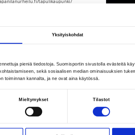
tapanilanurheilu.fi/tapulikaupunki/
elsinki, Suomi
Yksityiskohdat
2021 at 15:00
ennettuja pieniä tiedostoja. Suomisportin sivustolla evästeitä käy
Registration p
lökohtaistamiseen, sekä sosiaalisen median ominaisuuksien tuke
n toiminnan kannalta, ja ne ovat aina käytössä.
00 € -
kaan paikan päälle tapahtumaan. Maksut
n tapahtuman alkua. Mikäli haluat ostaa
Mieltymykset
Tilastot
ljardiliiton toimistoon puh. 0400638706
Maailmankuulu Florian "Venom" Kohler Trickshots show 
iljardin temppulyöntien kaksinkertainen 