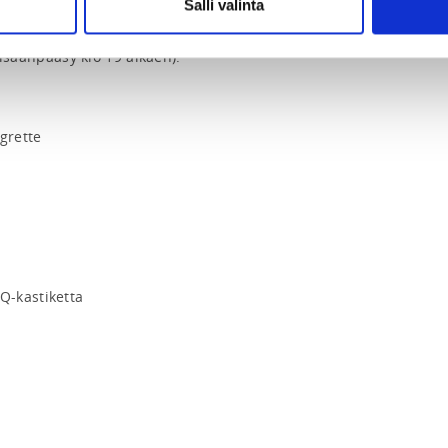
Salli valinta
inen Guinness World Records haltija 
omia biljarditemppuja. Sisältää shown ja 
(Sisäänpääsy klo 19 alkaen).

grette

-kastiketta
