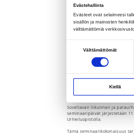
Kaarina Karin tie 4, 08360 Lohja
Evästehallinta
View map
Evästeet ovat selaimeesi tall
sisällön ja mainosten henki
LOCALITY
välttämättömiä verkkosivusto
Lohja
Suostumuksen
REGISTRATION PERIOD
Välttämättömät
valinta
Fr 12.6.2026 at 13:25 - Fr 28.8.2
ADDITIONAL INFORMATION
Sini Mattila
sini.mattila@voimistelu.fi
Kiellä
0400569867
Soveltavan liikunnan ja paraurhe
seminaaripäivät järjestetään 11.
Urheiluopistolla.

Tämä seminaarikokonaisuus tarj