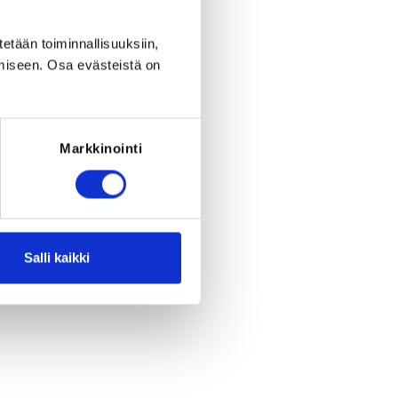
eriod to end on
Fr 28.8.2026
at
23:59
.
tetään toiminnallisuuksiin,
miseen. Osa evästeistä on
Markkinointi
Salli kaikki