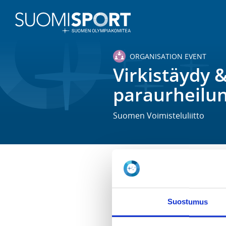
ORGANISATION EVENT
Virkistäydy 
paraurheilun
Suomen Voimisteluliitto
TIME
Fr 11.9.2026 -
Sa 12.9.2026
Suostumus
LOCATION