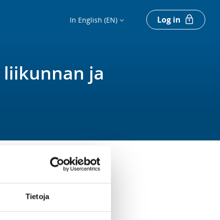
Log in
In English (EN)
 liikunnan ja
16
places left
Tietoja
Register