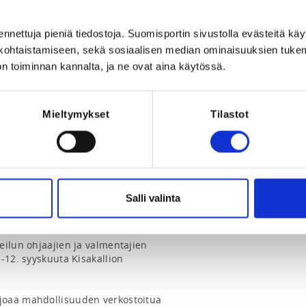
, Suomi
Registration p
ennettuja pieniä tiedostoja. Suomisportin sivustolla evästeitä käy
lökohtaistamiseen, sekä sosiaalisen median ominaisuuksien tuke
n toiminnan kannalta, ja ne ovat aina käytössä.
Mieltymykset
Tilastot
026 at 23:59
Salli valinta
ilun ohjaajien ja valmentajien 
-12. syyskuuta Kisakallion 
oaa mahdollisuuden verkostoitua 