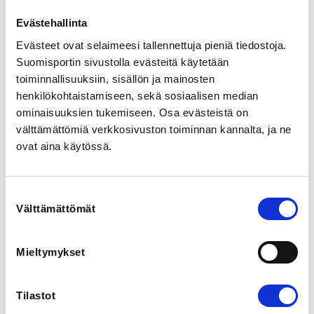
verkko-oppimisalusta. Majoitus 2hh hotellimajoitus
Hotelli Omenatarhassa, ruokailut lähijaksolla: PE
Evästehallinta
päivällinen+iltapala/LA
Evästeet ovat selaimeesi tallennettuja pieniä tiedostoja.
aamupala+päivällinen+iltapala/SU aamupala, lounas.
Suomisportin sivustolla evästeitä käytetään
1hh lisä 40e/yö
toiminnallisuuksiin, sisällön ja mainosten
henkilökohtaistamiseen, sekä sosiaalisen median
ADDITIONAL INFORMATION
ominaisuuksien tukemiseen. Osa evästeistä on
Minna Karhu
välttämättömiä verkkosivuston toiminnan kannalta, ja ne
minna.karhu@skisport.fi
0440211024
ovat aina käytössä.
LUMI 1 lapsuusvaiheen valmentaja -koulutus koostuu 
Suostumuksen
yleisosasta ja lajiosasta. Yleisosa suoritetaan 
Välttämättömät
valinta
urheiluopistolla, ja mukana yleisosalla on osallistujia 
kaikista lumilajeista. Koulutuksen lajiosuuksista 
infotaan myöhemmin ja niille ilmoittaudutaan 
Mieltymykset
erikseen. 

Kaikki yleisosat urheiluopistosta riippumatta 
Tilastot
järjestetään samalla sisällöllä. Lisäksi Norrvalla 
Folkhälsan Vöyrillä järjestää koulutusta myös ruotsiksi. 