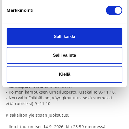
Valitse yksi sinulle sopiva yleisosa ja ilmoittaudu sille. 

Markkinointi
Eri opistoilla koulutuksen hinnat saattavat hieman 
vaihdella. Tämä johtuu opistojen erilaisesta 
hinnoittelusta majoituksen ja ruokailujen suhteen. 
Tutustu hinnoittelussa tarkemmin eri 
Salli kaikki
hintavaihtoehtoihin. Lajiosan koulutus maksaa xx – 
tämän lisäksi osallistuja maksaa itse mahdolliset 
majoitus- ja ruokakulut. 

Salli valinta
Ilmoittaudu yleisosalle oman lajiliittosi kautta. 

Kiellä
Kauden 2026-2027 yleisosat: 

- Vuokatti Sport, Vuokatti 18.-20.9. 

- Santasport, Rovaniemi 25.-27.9.

- Kolmen kampuksen urheiluopisto, Kisakallio 9.-11.10. 

- Norrvalla Folkhälsan, Vöyri (koulutus sekä suomeksi 
että ruotsiksi) 9.-11.10. 

Kisakallion yleisosan juoksutus: 

- Ilmoittautumiset 14.9. 2026  klo 23:59 mennessä 