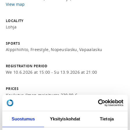
View map
LOCALITY
Lohja
SPORTS
Alppihiihto, Freestyle, Nopeuslasku, Vapaalasku
REGISTRATION PERIOD
We 10.6.2026 at 15:00 - Su 13.9.2026 at 21:00
PRICES
Koulutus ilman majoitusta 230,00 € -
Sisältää: koulutus, E-oppikirjamateriaali, HowSpace-
verkko-oppimisalusta. Ei sisällä majoitusta tai
ruokailuja.
Suostumus
Yksityiskohdat
Tietoja
Koulutus täysihoidolla 375,00 € -
Sisältää: koulutus, E-oppikirjamateriaali, HowSpace-