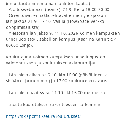
(ilmoittautuminen oman lajiliiton kautta) 

- Aloituswebinaari (teams): 21.9. Kello 18:00-20:00

- Orientoivat ennakkotehtävät ennen yleisjakson 
lähijaksoa 21.9. - 7.10. välillä (HowSpace-verkko-
opppimisalusta)

- Yleisosan lähijakso 9.-11.10. 2026 Kolmen kampuksen 
urheiluopisto/Kisakallion kampus (Kaarina Karin tie 4 
80680 Lohja). 

Kouluttajina Kolmen kampuksen urheiluopiston 
valmennuksen ja koulutuksen asiantuntijat. 

- Lähijakso alkaa pe 9.10. klo 16:00 (päivällinen ja 
sisäänkirjautuminen) ja 17:00 koulutuksen avaus

- Lähijakso päättyy su 11.10.  kl 16:00 mennessä

Tutustu koulutuksen rakenteeseen tarkemmin: 

https://skisport.fi/seurakoulutukset/