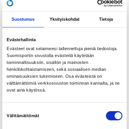
View map
Suostumus
Yksityiskohdat
Tietoja
LOCALITY
Hyvinkää
Evästehallinta
SPORTS
Evästeet ovat selaimeesi tallennettuja pieniä tiedostoja.
Uinti
Suomisportin sivustolla evästeitä käytetään
toiminnallisuuksiin, sisällön ja mainosten
REGISTRATION PERIOD
henkilökohtaistamiseen, sekä sosiaalisen median
Sa 30.5.2026 at 00:00 - Mo 29.6.2026 at 00:00
ominaisuuksien tukemiseen. Osa evästeistä on
välttämättömiä verkkosivuston toiminnan kannalta, ja ne
PRICES
ovat aina käytössä.
uintitekniikkakurssi 2 viikko 50,00 € -
13:00 - 14:15
uintitekniikkakurssi 1 viikko 30,00 € -
13:00 - 14:15 -- Kirjoita lisätietoihin kummalle viikolle
Suostumuksen
olet tulossa (ensimmäinen 29.6. alkaen tai toinen 6.7.
Välttämättömät
valinta
alkaen)