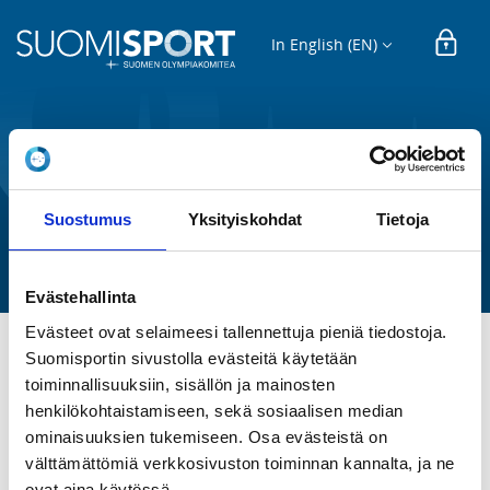
In English (EN)
REGISTRATION
ti ONV HUOLTO kesä-26
Suostumus
Yksityiskohdat
Tietoja
Oulun Voimistelijat r.y.
Evästehallinta
Evästeet ovat selaimeesi tallennettuja pieniä tiedostoja.
Suomisportin sivustolla evästeitä käytetään
ti ONV HUOLTO kesä-26 touko- ja kesäkuu klo 10-11
toiminnallisuuksiin, sisällön ja mainosten
henkilökohtaistamiseen, sekä sosiaalisen median
ominaisuuksien tukemiseen. Osa evästeistä on
REGISTRATION PERIOD
Th 9.4.2026 at 00:00 - Tu 30.6.2026 at 00:00
välttämättömiä verkkosivuston toiminnan kannalta, ja ne
ovat aina käytössä.