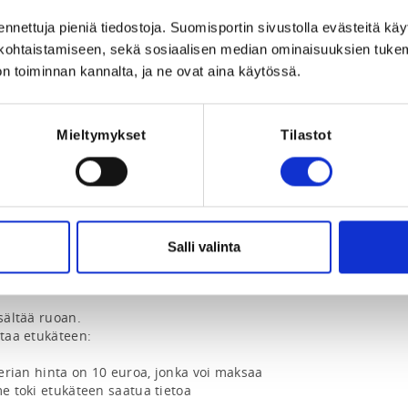
ennettuja pieniä tiedostoja. Suomisportin sivustolla evästeitä käy
lökohtaistamiseen, sekä sosiaalisen median ominaisuuksien tuke
n toiminnan kannalta, ja ne ovat aina käytössä.
keilyleiripäivän vuosina 2011, 2012, 2013 
ttelukokemusta. Nyrkkeilyn perusteet tulee 
Mieltymykset
Tilastot
sessiota seuraavasti:

Salli valinta
kkaa ja otetaan myös kevyttä 
sältää ruoan.

Ruoka-aineallergioista voi ilmoittaa etukäteen: 
terian hinta on 10 euroa, jonka voi maksaa 
e toki etukäteen saatua tietoa 