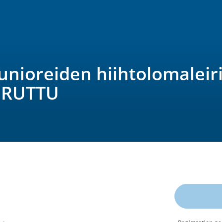
junioreiden hiihtolomaleir
ERUTTU