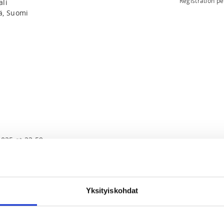
Registration p
ali
ä, Suomi
2025 at 23:59
sältää leirin ja ruoan
Yksityiskohdat