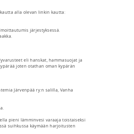
utta alla olevan linkin kautta:

ilmoittautumis järjestyksessä.

akka.

lyvarusteet eli hanskat, hammasuojat ja 
kypärää joten otathan oman kypärän 
temia Järvenpää ry:n salilla, Vanha 
.

lla pieni lämminvesi varaaja toistaiseksi 
ässä suihkussa käymään harjoitusten 