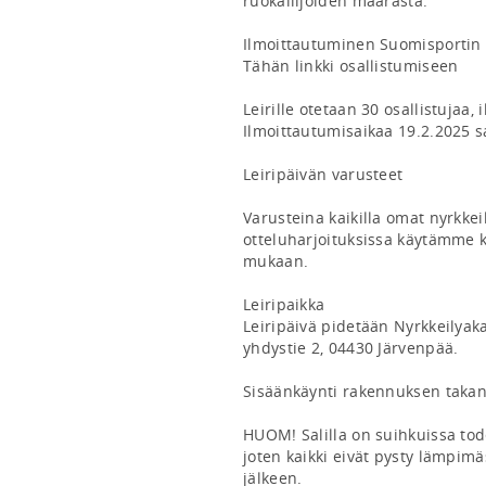
ruokailijoiden määrästä. 

Ilmoittautuminen Suomisportin ka
Tähän linkki osallistumiseen

Leirille otetaan 30 osallistujaa, 
Ilmoittautumisaikaa 19.2.2025 sa
Leiripäivän varusteet

Varusteina kaikilla omat nyrkkei
otteluharjoituksissa käytämme 
mukaan.

Leiripaikka

Leiripäivä pidetään Nyrkkeilyaka
yhdystie 2, 04430 Järvenpää.

Sisäänkäynti rakennuksen takana
HUOM! Salilla on suihkuissa tode
joten kaikki eivät pysty lämpim
jälkeen.
