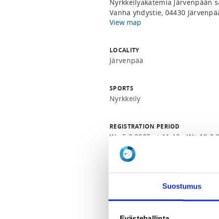
Nyrkkeilyakatemia Järvenpään s
Vanha yhdystie, 04430 Järvenpä
View map
LOCALITY
Järvenpää
SPORTS
Nyrkkeily
REGISTRATION PERIOD
We 5.2.2025 at 11:40 - We 19.2.
PRICE
Perushinta urheilija 30,00 € -
Si
Suostumus
ADDITIONAL INFORMATION
Jukka Rahikainen
Evästehallinta