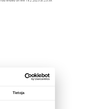
eriod ended on
We 19.2.2025
at
23:59
.
Tietoja