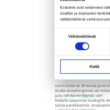
juxu.rahikainen@gmail.com
0400 771540
Evästeet ovat selaimeesi tall
sisällön ja mainosten henki
välttämättömiä verkkosivusto
Nuorisovaliokunta järjestää nyrk
ja 2014 syntyneille junioreille.

Suostumuksen
Osallistujilla ei tarvitse olla o
kuitenkin olla hallussa.

Välttämättömät
valinta
Aikataulu ja ohjelma

Päivän aikana on kaksi harjoitus
•	klo 10.00 - 11.30  ensimmäinen harjoitus

•	tauko

•	klo 13.00 - 14.30 toinen harjoitus

Kiellä
Leirillä harjoitellaan pariteknii
otteluharjoitusta (sparria).

Leirin hinta on 30 euroa ja se si
juxu.rahikainen@gmail.com
Paikalle saapuville huoltajille a
salilla pankkikortilla. Arvostamm