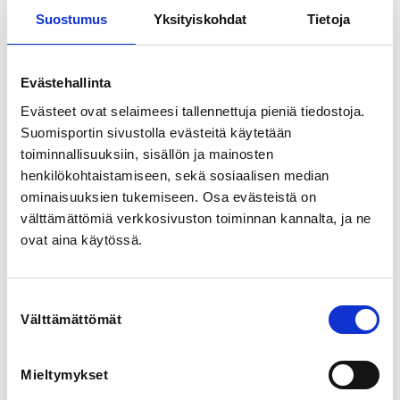
Itätuulenkuja 9, 02100 Espoo, Suomi
Suostumus
Yksityiskohdat
Tietoja
View map
LOCALITY
Evästehallinta
Espoo
Evästeet ovat selaimeesi tallennettuja pieniä tiedostoja.
Suomisportin sivustolla evästeitä käytetään
SPORTS
toiminnallisuuksiin, sisällön ja mainosten
Jousiammunta
henkilökohtaistamiseen, sekä sosiaalisen median
ominaisuuksien tukemiseen. Osa evästeistä on
välttämättömiä verkkosivuston toiminnan kannalta, ja ne
REGISTRATION PERIOD
ovat aina käytössä.
We 9.10.2024 at 00:00 - Tu 5.11.2024 at 00:00
PRICES
Suostumuksen
Ensinuolet-kurssi 6x2 h, ei seuran jäsen 100,00 €
Välttämättömät
valinta
Ensinuolet-kurssi 6x2 h, seuran jäsenelle 80,00 €
Mieltymykset
ADDITIONAL INFORMATION
Veli Kokkonen