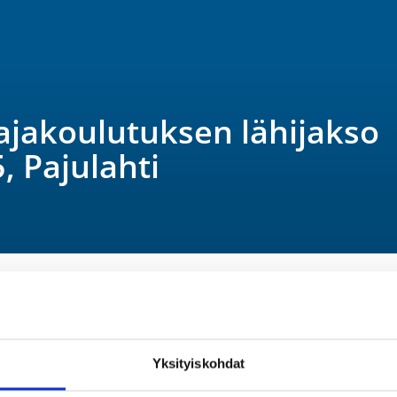
ajakoulutuksen lähijakso
, Pajulahti
2025 at 16:30
Yksityiskohdat