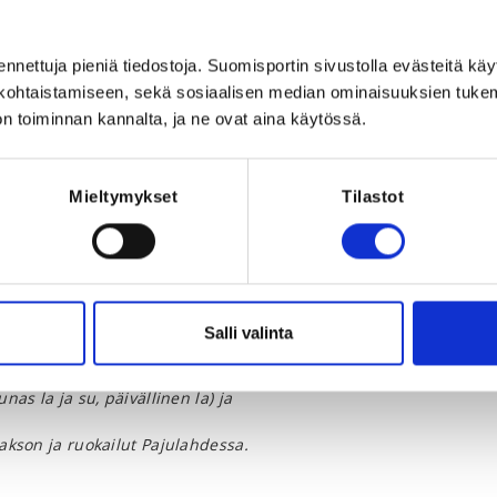
 Suomi
ennettuja pieniä tiedostoja. Suomisportin sivustolla evästeitä käy
lökohtaistamiseen, sekä sosiaalisen median ominaisuuksien tuke
n toiminnan kannalta, ja ne ovat aina käytössä.
Mieltymykset
Tilastot
Registration 
2025 at 23:59
REQUI
Licen
Salli valinta
unas la ja su, päivällinen la) ja
jakson ja ruokailut Pajulahdessa.