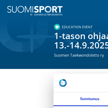
EDUCATION EVENT
1-tason ohja
13.-14.9.2025
Suomen Taekwondoliitto ry
TIME
Sa 13.9.2025 at 09:00 -
Su 14.9.
Suostumus
LOCATION