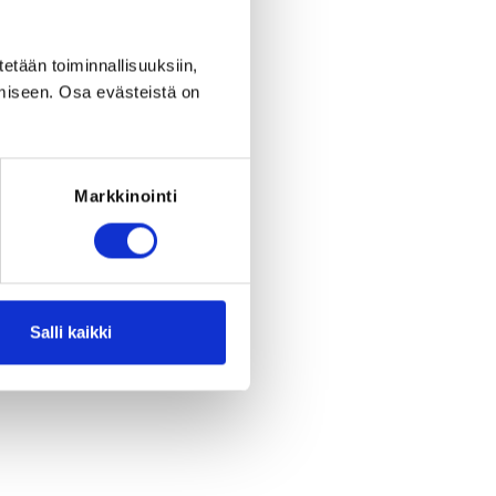
tetään toiminnallisuuksiin,
miseen. Osa evästeistä on
Register
Markkinointi
period ended on
Fr 22.8.2025
at
23:59
.
RED FOR THE REGISTRATION
ce: Taekwondolisenssi 2025
Salli kaikki