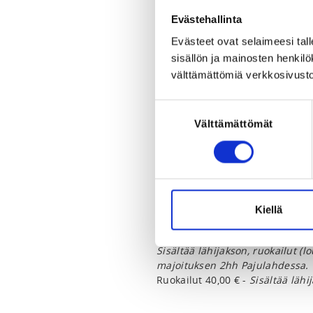
Pajulahdentie 167, 15560 Lahti,
View map
Evästehallinta
Evästeet ovat selaimeesi tall
LOCALITY
sisällön ja mainosten henki
Lahti
välttämättömiä verkkosivusto
Suostumuksen
SPORTS
Välttämättömät
valinta
Taekwondo
REGISTRATION PERIOD
Tu 22.4.2025 at 13:00 - Fr 22.8.
Kiellä
PRICES
Ruokailut ja majoitus 126,00 € -
Sisältää lähijakson, ruokailut (lo
majoituksen 2hh Pajulahdessa.
Ruokailut 40,00 € -
Sisältää lähi