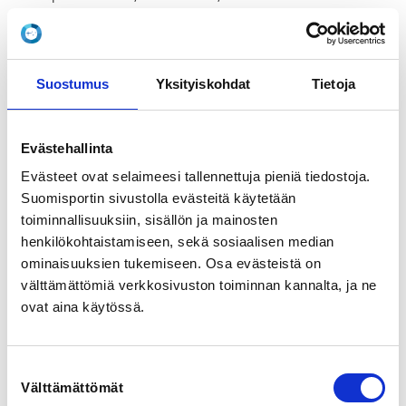
View map
LOCALITY
Kotka
Suostumus
Yksityiskohdat
Tietoja
SPORTS
Evästehallinta
Kanoottimelonta
Evästeet ovat selaimeesi tallennettuja pieniä tiedostoja.
Suomisportin sivustolla evästeitä käytetään
REGISTRATION PERIOD
toiminnallisuuksiin, sisällön ja mainosten
Mo 26.2.2024 at 18:00 - Su 21.7.2024 at 23:00
henkilökohtaistamiseen, sekä sosiaalisen median
ominaisuuksien tukemiseen. Osa evästeistä on
PRICE
välttämättömiä verkkosivuston toiminnan kannalta, ja ne
Kurssimaksu 210,00 €
ovat aina käytössä.
ADDITIONAL INFORMATION
Alicia Perho
Suostumuksen
alicia.perho@gmail.com
Välttämättömät
valinta
0405806389