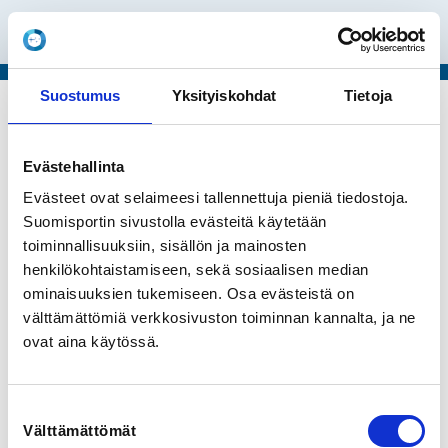
Error in loading the event
In English (EN)
Suostumus
Yksityiskohdat
Tietoja
Evästehallinta
Evästeet ovat selaimeesi tallennettuja pieniä tiedostoja.
Suomisportin sivustolla evästeitä käytetään
toiminnallisuuksiin, sisällön ja mainosten
henkilökohtaistamiseen, sekä sosiaalisen median
ominaisuuksien tukemiseen. Osa evästeistä on
välttämättömiä verkkosivuston toiminnan kannalta, ja ne
ovat aina käytössä.
Suostumuksen
Välttämättömät
valinta