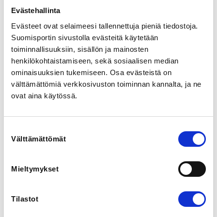
Harjoitusmaksu on 190e 

Evästehallinta
Osallistujalla tulee olla lisenssi, joka on ostettava 
Evästeet ovat selaimeesi tallennettuja pieniä tiedostoja.
erikseen: 
https://www.yleisurheilu.fi/seurat/yleisurheilulisenssit/
Suomisportin sivustolla evästeitä käytetään
.

toiminnallisuuksiin, sisällön ja mainosten
henkilökohtaistamiseen, sekä sosiaalisen median
Yleisurheilukoulussa harjoitellaan monipuolisesti 
ominaisuuksien tukemiseen. Osa evästeistä on
yleisurheilun eri lajeja.

välttämättömiä verkkosivuston toiminnan kannalta, ja ne
Tervetuloa mukaan monipuolisen harrastuksen pariin! 
ovat aina käytössä.
#nestléyleisurheilukoulu
Suostumuksen
REGISTRATION PERIOD
Välttämättömät
valinta
Su 1.3.2026 at 00:00 - Tu 30.6.2026 at 00:00
Mieltymykset
LOCATION
Räikän urheilukenttä
Räikäntie, 33470 Ylöjärvi, Finland
Tilastot
View map