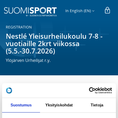
In English (EN)
REGISTRATION
Nestlé Yleisurheilukoulu 7-8 -
vuotiaille 2krt viikossa
(5.5.-30.7.2026)
Ylöjärven Urheilijat r.y.
Nestlé Yleisurheilukoulu konseptin mukainen 
yleisurheilukoulu 7-8 vuotiaille Räikän urheilukentällä 
5.5.-30.7.2026.

Suostumus
Yksityiskohdat
Tietoja
Harjoitukset järjestetään tiistaisin ja torstaisin klo 17-
18. Viikolla 29 ei ole harjoituksia.
