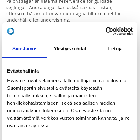
På onsdagar är båtarna reserverade för guidade 
seglingar. Andra dagar kan också saknas i listan, 
eftersom båtarna kan vara upptagna till exempel för 
underhåll eller undervisning.

ANVISNINGAR, SÄKERHET OCH ANSVAR:

1. Kontakta alltid även vice kommodor Thomas Held 
Suostumus
Yksityiskohdat
Tietoja
(
vicekommodor@bss.fi
). Han kontrollerar dina 
seglingskunskaper, ger dig mer detaljerade 
instruktioner och säkerställer att du har tillgång till 
båten.

Evästehallinta
Evästeet ovat selaimeesi tallennettuja pieniä tiedostoja.
2. När du ger dig ut på vattnet, kontrollera båten och 
Suomisportin sivustolla evästeitä käytetään
se till att du har all utrustning du behöver. Om du 
hittar några brister eller behov av reparationer, 
toiminnallisuuksiin, sisällön ja mainosten
vänligen informera vice kommodoren.

henkilökohtaistamiseen, sekä sosiaalisen median
ominaisuuksien tukemiseen. Osa evästeistä on
3. Ta hand om båten så att den är i bra skick för nästa 
välttämättömiä verkkosivuston toiminnan kannalta, ja ne
seglare. I händelse av skada är H-båtarna försäkrade 
ovat aina käytössä.
med Pohjola Vakuutus kaskoförsäkring, som också 
täcker grundstötning. Självrisken är 150 euro och den 
betalas av skepparen. Även om försäkringen inte 