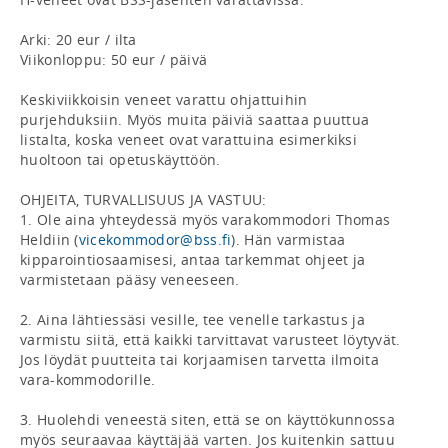
Arki: 20 eur / ilta

Viikonloppu: 50 eur / päivä

Keskiviikkoisin veneet varattu ohjattuihin 
purjehduksiin. Myös muita päiviä saattaa puuttua 
listalta, koska veneet ovat varattuina esimerkiksi 
huoltoon tai opetuskäyttöön.

OHJEITA, TURVALLISUUS JA VASTUU:

1. Ole aina yhteydessä myös varakommodori Thomas 
Heldiin (
vicekommodor@bss.fi
). Hän varmistaa 
kipparointiosaamisesi, antaa tarkemmat ohjeet ja 
varmistetaan pääsy veneeseen.

2. Aina lähtiessäsi vesille, tee venelle tarkastus ja 
varmistu siitä, että kaikki tarvittavat varusteet löytyvät. 
Jos löydät puutteita tai korjaamisen tarvetta ilmoita 
vara-kommodorille.

3. Huolehdi veneestä siten, että se on käyttökunnossa 
myös seuraavaa käyttäjää varten. Jos kuitenkin sattuu 