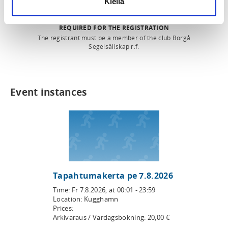
Kiellä
REQUIRED FOR THE REGISTRATION
The registrant must be a member of the club Borgå
Segelsällskap r.f.
Event instances
Tapahtumakerta pe 7.8.2026
Time:
Fr 7.8.2026
, at
00:01 - 23:59
Location:
Kugghamn
Prices:
Arkivaraus / Vardagsbokning
:
20,00
€