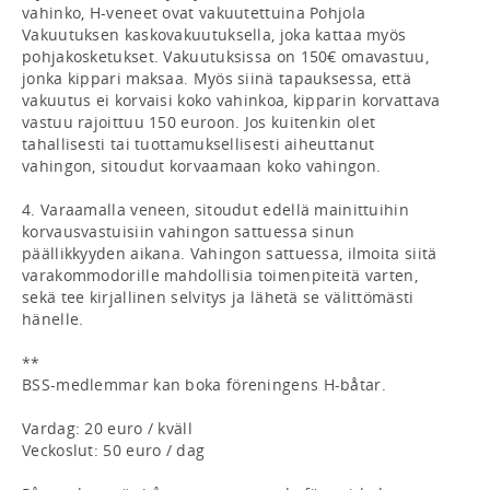
vahinko, H-veneet ovat vakuutettuina Pohjola 
Vakuutuksen kaskovakuutuksella, joka kattaa myös 
pohjakosketukset. Vakuutuksissa on 150€ omavastuu, 
jonka kippari maksaa. Myös siinä tapauksessa, että 
vakuutus ei korvaisi koko vahinkoa, kipparin korvattava 
vastuu rajoittuu 150 euroon. Jos kuitenkin olet 
tahallisesti tai tuottamuksellisesti aiheuttanut 
vahingon, sitoudut korvaamaan koko vahingon.

4. Varaamalla veneen, sitoudut edellä mainittuihin 
korvausvastuisiin vahingon sattuessa sinun 
päällikkyyden aikana. Vahingon sattuessa, ilmoita siitä 
varakommodorille mahdollisia toimenpiteitä varten, 
sekä tee kirjallinen selvitys ja lähetä se välittömästi 
hänelle.

**

BSS-medlemmar kan boka föreningens H-båtar.

Vardag: 20 euro / kväll

Veckoslut: 50 euro / dag
