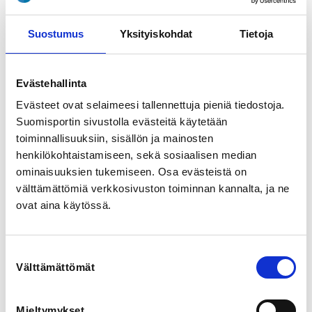
ADDITIONAL INFORMATION
Petri Räbinä
Suostumus
Yksityiskohdat
Tietoja
petri.rabina@paralympia.fi
0505965014
Evästehallinta
Sokkopingis SM 2025

Evästeet ovat selaimeesi tallennettuja pieniä tiedostoja.
Suomisportin sivustolla evästeitä käytetään
Sokkopingiksen SM 2025 ja sokkopingiscupin 5. 
toiminnallisuuksiin, sisällön ja mainosten
osakilpailu järjestetään 3.-4.5.2025.

Pelipaikka: Viitaniemen koulu, os. Viitaniementie 20, 
henkilökohtaistamiseen, sekä sosiaalisen median
40720 Jyväskylä.

ominaisuuksien tukemiseen. Osa evästeistä on
Turnaus alkaa la 3.5. klo 11.00 ja su 4.5. klo 9.00.

välttämättömiä verkkosivuston toiminnan kannalta, ja ne
Sarjat: A (kilpa), B (haastaja) ja C (harraste). Sarjat ovat 
ovat aina käytössä.
pelitason mukaan ja jokainen voi itse päättää 
sarjatasonsa. Tarvittaessa voit arvioida pelitasoasi 
yhdessä turnausjärjestäjän kanssa löytääksesi sinulle 
oikean pelisarjan.  

Suostumuksen
Välttämättömät
valinta
Ilmoittautuminen 20.4.2025 mennessä:

Mieltymykset