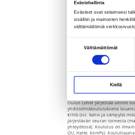
Raksilan Uimahalli kokoustila
Evästehallinta
Pikkukankaantie 3, 90100 Oulu,
Evästeet ovat selaimeesi tall
View map
sisällön ja mainosten henki
välttämättömiä verkkosivusto
SPORTS
Uinti
Suostumuksen
Välttämättömät
valinta
REGISTRATION PERIOD
We 19.8.2020 at 09:00 - We 9.9.
INSTRUCTORS
Tomi Pystynen
Kiellä
Oulun Lohet järjestää uinnin tuo
yhdistelmäkoulutuksena lauanta
€/hlö (sis. kahvi ja sämpylä) mi
järjestävän seuran toimesta (ma
yhteydessä). Koulutus on ilmaine
OU, HaHe, KemPy). Kouluttajana