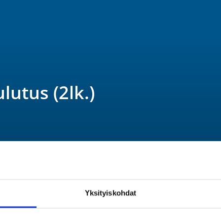
lutus (2lk.)
Yksityiskohdat