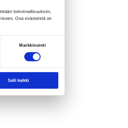
tetään toiminnallisuuksiin,
miseen. Osa evästeistä on
Markkinointi
Register
period ended on
We 9.9.2020
at
23:59
.
Salli kaikki