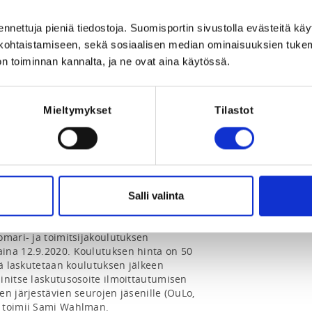
 Suomi
ennettuja pieniä tiedostoja. Suomisportin sivustolla evästeitä käy
lökohtaistamiseen, sekä sosiaalisen median ominaisuuksien tuke
n toiminnan kannalta, ja ne ovat aina käytössä.
Mieltymykset
Tilastot
2020 at 23:59
Registration 
Salli valinta
mari- ja toimitsijakoulutuksen 
ina 12.9.2020. Koulutuksen hinta on 50 
kä laskutetaan koulutuksen jälkeen 
initse laskutusosoite ilmoittautumisen 
n järjestävien seurojen jäsenille (OuLo, 
 toimii Sami Wahlman.
