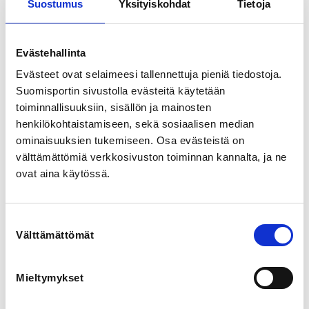
Suostumus
Yksityiskohdat
Tietoja
View map
LOCALITY
Evästehallinta
Helsinki
Evästeet ovat selaimeesi tallennettuja pieniä tiedostoja.
Suomisportin sivustolla evästeitä käytetään
SPORTS
toiminnallisuuksiin, sisällön ja mainosten
Jäätanssi, Soolojäätanssi
henkilökohtaistamiseen, sekä sosiaalisen median
ominaisuuksien tukemiseen. Osa evästeistä on
REGISTRATION PERIOD
välttämättömiä verkkosivuston toiminnan kannalta, ja ne
We 24.6.2026 at 09:00 - Mo 31.8.2026 at 23:59
ovat aina käytössä.
PRICES
Suostumuksen
JT arvioijat, perushinta 32,00 €
Välttämättömät
valinta
JT arvioijat, SM-luokka tai ylempi 22,00 €
Mieltymykset
ADDITIONAL INFORMATION
Laura Tykkyläinen
laura.tykkylainen@skatingfinland.fi