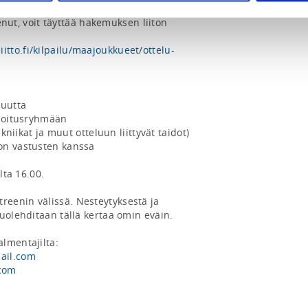
 U15-maajoukkuerinkiin hakeneille 
kenut, voit täyttää hakemuksen liiton 
tto.fi/kilpailu/maajoukkueet/ottelu-
suutta

joitusryhmään 

ekniikat ja muut otteluun liittyvät taidot)

on vastusten kanssa

lta 16.00.

eenin välissä. Nesteytyksestä ja 
uolehditaan tällä kertaa omin eväin.

lmentajilta:

ail.com
.com