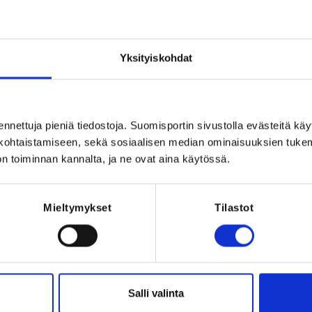
Registration 
ng Businesspark (käynti sisäpihalta)
omi
REQUI
Licen
Yksityiskohdat
ennettuja pieniä tiedostoja. Suomisportin sivustolla evästeitä käy
021 at 12:00
lökohtaistamiseen, sekä sosiaalisen median ominaisuuksien tuke
n toiminnan kannalta, ja ne ovat aina käytössä.
Mieltymykset
Tilastot
Salli valinta
intaleiri järjestetään 7.2.2021 