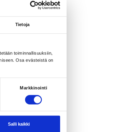
period ended on
Sa 6.2.2021
at
12:00
.
RED FOR THE REGISTRATION
ce: Taekwondolisenssi 2021
Tietoja
tetään toiminnallisuuksiin,
miseen. Osa evästeistä on
Markkinointi
Salli kaikki