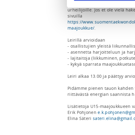
Loviisassa. Leiri on tarkoitettu
urheilijoille. Jos et ole vielä ha
sivuilla 
https://www.suomentaekwondolii
maajoukkue/
.

Leirillä arvioidaan 

- osallistujien yleistä liikunnalli
- asennetta harjoitteluun ja har
- lajitaitoja (liikkuminen, potkut
- kykyä sparrata maajoukkuetas
Leiri alkaa 13.00 ja päättyy arvio
Pidämme pienen tauon kahden tr
riittävästä energian saannista h
Lisätietoja U15-maajoukkueen va
Erik Pohjonen 
e.k.pohjonen@gm
Elina Säteri 
sateri.elina@gmail