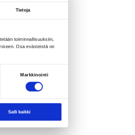
Tietoja
tetään toiminnallisuuksiin,
miseen. Osa evästeistä on
Register
eriod ended on
Su 17.8.2025
at
00:00
.
Markkinointi
RED FOR THE REGISTRATION
 must be a member of the club Ålands
Simförening
Salli kaikki