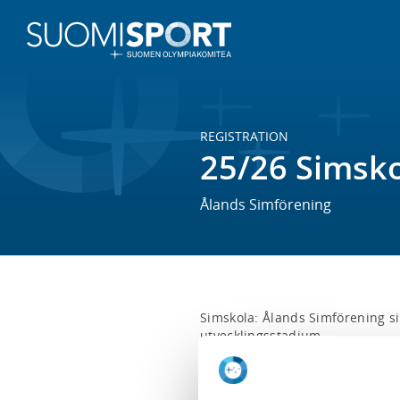
REGISTRATION
25/26 Simsko
Ålands Simförening
Simskola: Ålands Simförening si
utvecklingsstadium. 

Simskola hör till utvecklingsstad
siminlärning och vattenglädje.Utv