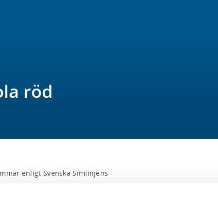
la röd
mmar enligt Svenska Simlinjens 
ium 2 i Svenska Simlinjen -Lekfull 
ecklingsstadium 2 riktar sig till barn 