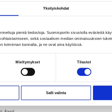
tifrån barnets egna förutsättningar lär 
e fyra simsätten med slutmålet att bli 
Yksityiskohdat
, utmanande och progressiva övningar, 
ennettuja pieniä tiedostoja. Suomisportin sivustolla evästeitä käy
a sej flyta & glida fram. 

lökohtaistamiseen, sekä sosiaalisen median ominaisuuksien tuke
n toiminnan kannalta, ja ne ovat aina käytössä.
låg och höjs under vårterminen. 

Registration p
bassängen, tisdag 17.00-17.45 

Mieltymykset
Tilastot
REQUI
The registrant
2025 at 00:00
Salli valinta
0, Åland