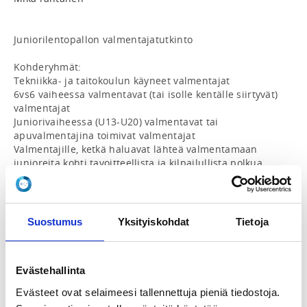
Juniorilentopallon valmentajatutkinto

Kohderyhmät:

Tekniikka- ja taitokoulun käyneet valmentajat

6vs6 vaiheessa valmentavat (tai isolle kentälle siirtyvät) 
valmentajat

Juniorivaiheessa (U13-U20) valmentavat tai 
apuvalmentajina toimivat valmentajat

Valmentajille, ketkä haluavat lähteä valmentamaan 
junioreita kohti tavoitteellista ja kilpailullista polkua

Valmentajat, jotka haluavat syventää osaamistaan 
juniorilentopallon valmennuksessa

Entiset tai nykyiset pelaajat, jotka siirtyvät 
valmennustehtäviin.

Suostumus
Yksityiskohdat
Tietoja
Avaintavoitteet:

Valmentaja hallitsee yhden laadukkaan 
Evästehallinta
lentopalloharjoituksen suunnittelemisen, 
toteuttamisen ja arvioinnin

Evästeet ovat selaimeesi tallennettuja pieniä tiedostoja.
Valmentaja laajentaa omaa harjoitepankkiaan ja osaa 