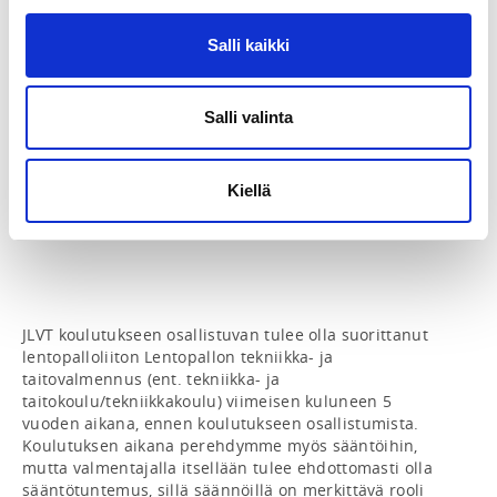
jälkeen kouluttajilta.

Salli kaikki
Koulutus rakentuu seuraavista osioista:

Ennakkotehtävät ~ 4h

1. Lähijakso salissa (la-su, n. 18h)

Salli valinta
Tutkintotehtävät ~ 20h

2. Lähijakso salissa (la-su, n. 18h)

3. Lähijakso – Lasten ja nuorten valmennusseminaari 
Kiellä
(1 pvä, n. 6h)

Yhteensä n. 65h

JLVT koulutukseen osallistuvan tulee olla suorittanut 
lentopalloliiton Lentopallon tekniikka- ja 
taitovalmennus (ent. tekniikka- ja 
taitokoulu/tekniikkakoulu) viimeisen kuluneen 5 
vuoden aikana, ennen koulutukseen osallistumista. 
Koulutuksen aikana perehdymme myös sääntöihin, 
mutta valmentajalla itsellään tulee ehdottomasti olla 
sääntötuntemus, sillä säännöillä on merkittävä rooli 