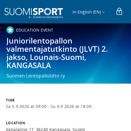
In English (EN)
EDUCATION EVENT
Juniorilentopallon
valmentajatutkinto (JLVT) 2.
jakso, Lounais-Suomi,
KANGASALA
Suomen Lentopalloliitto ry
TIME
Sa 5.9.2026 at 09:00 -
Su 6.9.2026 at 18:00
LOCATION
Vatialantie 17, 36240 Kangasala, Suomi