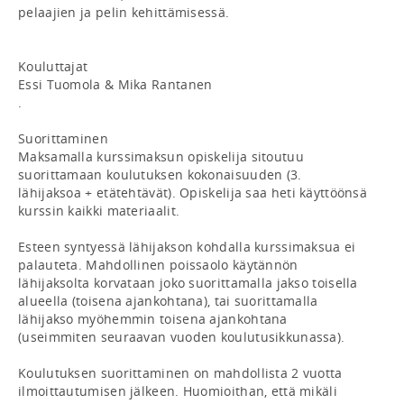
pelaajien ja pelin kehittämisessä. 

Kouluttajat

Essi Tuomola & Mika Rantanen

.

Suorittaminen

Maksamalla kurssimaksun opiskelija sitoutuu 
suorittamaan koulutuksen kokonaisuuden (3. 
lähijaksoa + etätehtävät). Opiskelija saa heti käyttöönsä 
kurssin kaikki materiaalit.

Esteen syntyessä lähijakson kohdalla kurssimaksua ei 
palauteta. Mahdollinen poissaolo käytännön 
lähijaksolta korvataan joko suorittamalla jakso toisella 
alueella (toisena ajankohtana), tai suorittamalla 
lähijakso myöhemmin toisena ajankohtana 
(useimmiten seuraavan vuoden koulutusikkunassa).

Koulutuksen suorittaminen on mahdollista 2 vuotta 
ilmoittautumisen jälkeen. Huomioithan, että mikäli 