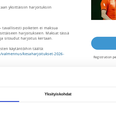
an yksittäisiin harjoituksiin

 tavallisesti poiketen ei maksua

sittäiseen harjoitukseen. Maksat tässä 
a sitoudut harjoitus kertaan.

Tutustu tarkemmin kesäharjoitusten käytäntöihin täältä: 
i/valmennus/kesaharjoitukset-2026-
Registration p
ii seuran jäsenyyttä. 

REQUI
The registr
 linkeistä ennen ilmoittautumista.

eurat.suomisport.fi/invite/6ba2b4be-9e73-
Yksityiskohdat
 15
