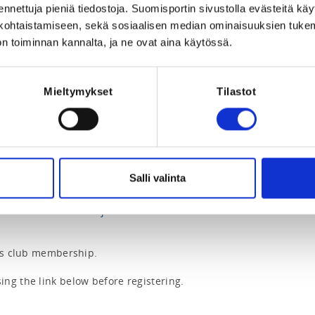
ennettuja pieniä tiedostoja. Suomisportin sivustolla evästeitä käy
lökohtaistamiseen, sekä sosiaalisen median ominaisuuksien tuke
n toiminnan kannalta, ja ne ovat aina käytössä.
s is done per individual session.

Mieltymykset
Tilastot
– unlike usual, there is no fee

 an individual session. At this stage, you 
it to that specific training session.

Salli valinta
Learn more about the summer training practicalities here: 
i/valmennus/kesaharjoitukset-2026-
es club membership.

ng the link below before registering.
