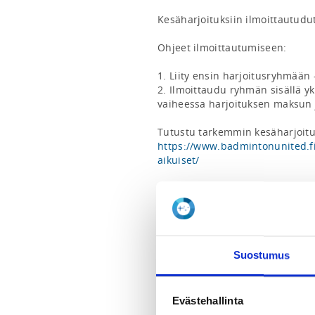
Kesäharjoituksiin ilmoittautuduta
Ohjeet ilmoittautumiseen:

1. Liity ensin harjoitusryhmään –
2. Ilmoittaudu ryhmän sisällä yk
vaiheessa harjoituksen maksun j
https://www.badmintonunited.f
aikuiset/
Harjoituksiin osallistuminen vaat
Haethan jäsenyyttä alla olevista
2026 Aikuisjäsen 45 €: 
https://s
Suostumus
4480-b252-208472007571
**

Evästehallinta
Summer season: June 1 – August