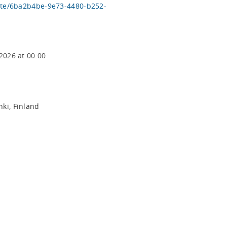
nvite/6ba2b4be-9e73-4480-b252-
2026 at 00:00
ki, Finland