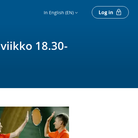
Log in
In English (EN)
iviikko 18.30-