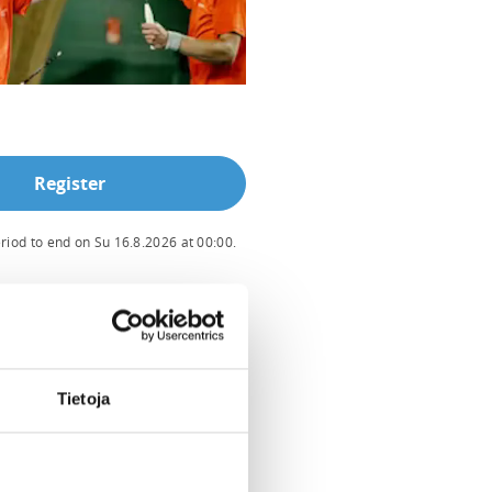
Register
eriod to end on
Su 16.8.2026
at
00:00
.
RED FOR THE REGISTRATION
ant must be a member of the club
Badminton United ry
Tietoja