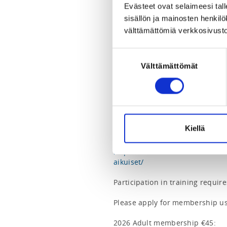
Evästeet ovat selaimeesi tall
sisällön ja mainosten henki
Level:  H2-C

välttämättömiä verkkosivusto
Group size: max. 16

Suostumuksen
Registration for summer practice
Välttämättömät
valinta
Instructions for registration:

1. First, join the training group 
2. Within the group, register for
will pay the session fee and comm
Kiellä
https://www.badmintonunited.f
aikuiset/
Participation in training requir
Please apply for membership usi
2026 Adult membership €45: 