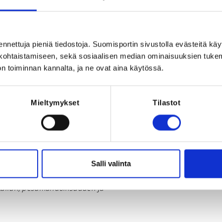
 Saimaa Joutsenon Korvenkylässä
anta, Finland
ennettuja pieniä tiedostoja. Suomisportin sivustolla evästeitä käy
lökohtaistamiseen, sekä sosiaalisen median ominaisuuksien tuke
n toiminnan kannalta, ja ne ovat aina käytössä.
Mieltymykset
Tilastot
Registration p
REQUI
2026 at 23:59
Licence, on
yksilökil
joukkuekil
Salli valinta
k
kailun, pesumahdollisuuden ja