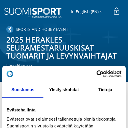
In English (EN)
SPORTS AND HOBBY EVENT
2025 HERAKLES
SEURAMESTARUUSKISAT
TUOMARIT JA LEVYNVAIHTAJAT
Herakles r.y.
Suostumus
Yksityiskohdat
Tietoja
TIME
Sa 20.12.2025 at 08:00 - 18:00
Evästehallinta
Evästeet ovat selaimeesi tallennettuja pieniä tiedostoja.
LOCATION
Suomisportin sivustolla evästeitä käytetään
Ruskeasuon Urheiluhalli