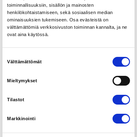
Ratsastie 10, 00280 Helsinki, Suomi
toiminnallisuuksiin, sisällön ja mainosten
View map
henkilökohtaistamiseen, sekä sosiaalisen median
ominaisuuksien tukemiseen. Osa evästeistä on
välttämättömiä verkkosivuston toiminnan kannalta, ja ne
LOCALITY
ovat aina käytössä.
Helsinki
SPORTS
Suostumuksen
Painonnosto
Välttämättömät
valinta
REGISTRATION PERIOD
Mieltymykset
We 1.10.2025 at 00:00 - Th 18.12.2025 at 18:00
Tilastot
ADDITIONAL INFORMATION
Matti Likitalo
herakles@herakles.fi
Markkinointi
TUOMARIEN JA LEVYNVAIHTAJIEN ILMOITTAUTUMINEN
