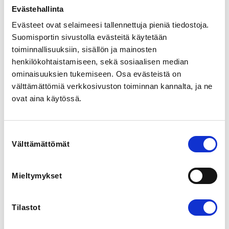
Evästehallinta
Evästeet ovat selaimeesi tallennettuja pieniä tiedostoja.
LOCALITY
Hämeenlinna
Suomisportin sivustolla evästeitä käytetään
toiminnallisuuksiin, sisällön ja mainosten
henkilökohtaistamiseen, sekä sosiaalisen median
SPORTS
ominaisuuksien tukemiseen. Osa evästeistä on
Pole Sports and Arts, Tankotanssi
välttämättömiä verkkosivuston toiminnan kannalta, ja ne
ovat aina käytössä.
REGISTRATION PERIOD
Mo 16.3.2026 at 07:00 - Su 3.5.2026 at 23:59
Suostumuksen
Välttämättömät
valinta
PRICES
Osallistumismaksu 30,00 €
Jäsenhinta 20,00 € -
Mieltymykset
Jäsenhintaan oikeuttaa mikä tahansa voimassaoleva
liiton 2026 lisenssi. Oikeus jäsenhintaan tarkastetaan.
Tilastot
ADDITIONAL INFORMATION