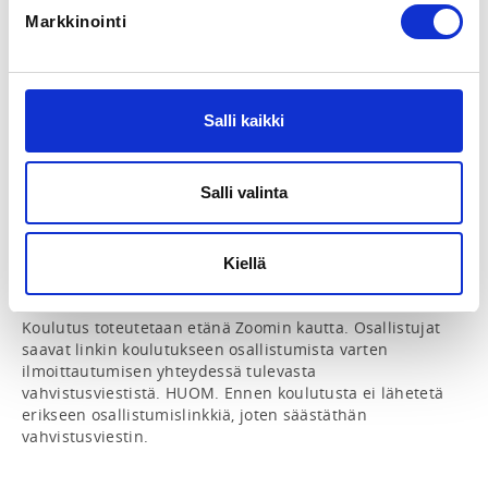
Heidi Tiusanen
info@tankotanssi.fi
Markkinointi
Sääntökoulutus 2 on tarkoitettu jatkokoulutukseksi 
Sääntökoulutus 1:n käyneille, tai jo sääntöjä tuntevalle 
Salli kaikki
kilpailijalle/valmentajalle. Koulutuksessa syvennytään 
etenkin taiteellisten pisteiden arviointikriteereihin ja 
pakollisten liikkeiden valintaan Pole Sport-kilpailuissa. 
Salli valinta
Lisäksi koulutuksessa käydään läpi perusasiat Pole Art-
sääntöjen näkökulmasta, sekä tärkeimmät erot Pole 
Sportiin verrattuna. Koulutuksen pitävät Suomen 
Tankotanssiliiton ja kansainväliset lajiliiton (POSA) 
Kiellä
viralliset tuomarit.

Koulutus toteutetaan etänä Zoomin kautta. Osallistujat 
saavat linkin koulutukseen osallistumista varten 
ilmoittautumisen yhteydessä tulevasta 
vahvistusviestistä. HUOM. Ennen koulutusta ei lähetetä 
erikseen osallistumislinkkiä, joten säästäthän 
vahvistusviestin. 