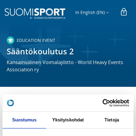
In English (EN)
EDUCATION EVENT
Sääntökoulutus 2
Kansainvälinen Voimalajiliitto - World Heavy Events
Association ry
TIME
Mo 4.5.2026 at 18:00 - 20:00
Suostumus
Yksityiskohdat
Tietoja
LOCATION
Koulutus toteutetaan etänä Zoomin välityksellä.