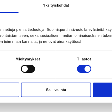
ää, Suomi
Yksityiskohdat
ennettuja pieniä tiedostoja. Suomisportin sivustolla evästeitä käy
lökohtaistamiseen, sekä sosiaalisen median ominaisuuksien tuke
n toiminnan kannalta, ja ne ovat aina käytössä.
Registration 
Mieltymykset
Tilastot
026 at 23:59
REQUI
The regist
ti klo 15:30 - 16:15
Salli valinta