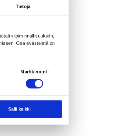
Tietoja
tetään toiminnallisuuksiin,
miseen. Osa evästeistä on
Register
period ended on
Su 1.2.2026
at
23:59
.
Markkinointi
RED FOR THE REGISTRATION
rant must have been born before
31.12.2020
Salli kaikki