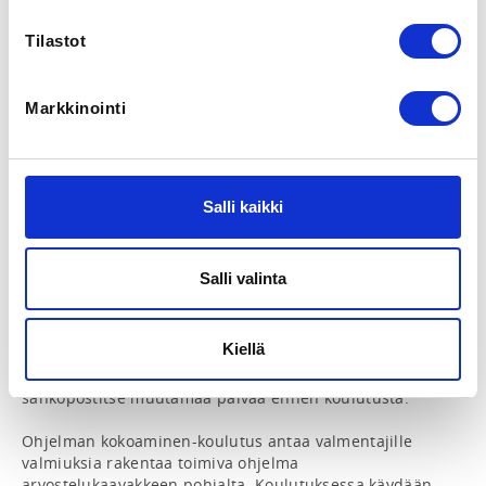
ajanjakso. Lääkärintodistus tulee toimittaa Suomen
Cheerleadingliiton toimistolle valmentajan tai seuran
Tilastot
toimesta viimeistään seitsemän (7) vuorokauden
kuluttua koulutuksen päättymisestä.
Markkinointi
ADDITIONAL INFORMATION
Jenni Salomäki
jenni.salomaki@scl.fi
0504784707
Salli kaikki
INSTRUCTORS
Salli valinta
Jonna Ruikka
Kiellä
Zoom-alustalla tapahtuva verkkokoulutus, 2h 
ennakkotehtävä ja 4h opetus. Zoom-linkki lähetetään 
sähköpostitse muutamaa päivää ennen koulutusta.

Ohjelman kokoaminen-koulutus antaa valmentajille 
valmiuksia rakentaa toimiva ohjelma 
arvostelukaavakkeen pohjalta. Koulutuksessa käydään 