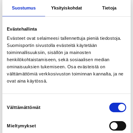
Suostumus
Yksityiskohdat
Tietoja
LOCALITY
Helsinki
Evästehallinta
Evästeet ovat selaimeesi tallennettuja pieniä tiedostoja.
SPORTS
Cheertanssi
Suomisportin sivustolla evästeitä käytetään
toiminnallisuuksiin, sisällön ja mainosten
henkilökohtaistamiseen, sekä sosiaalisen median
REGISTRATION PERIOD
ominaisuuksien tukemiseen. Osa evästeistä on
Fr 29.5.2026 at 09:00 - Mo 21.9.2026 at 23:59
välttämättömiä verkkosivuston toiminnan kannalta, ja ne
ovat aina käytössä.
PRICE
Koulutusmaksu 85,00 € -
Ilmoittautuminen Suomen Cheerleadingliiton
Suostumuksen
koulutuksiin on aina sitova, vaikka peruutus tehtäisiin
Välttämättömät
valinta
ennen viimeistä ilmoittautumispäivää.
Sairastapauksissa palautamme osallistumismaksun
(vähennettynä toimistokululla 10e) lääkärintodistusta
Mieltymykset
vastaan. Lääkärintodistuksen tulee kattaa koulutuksen