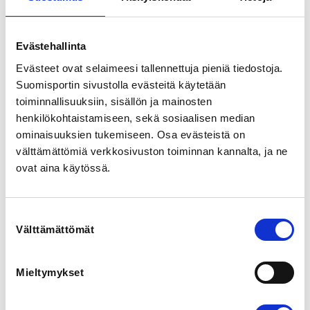
Valimotie 10, 00380 Helsinki, Suomi
View map
Evästehallinta
LOCALITY
Evästeet ovat selaimeesi tallennettuja pieniä tiedostoja.
Helsinki
Suomisportin sivustolla evästeitä käytetään
toiminnallisuuksiin, sisällön ja mainosten
henkilökohtaistamiseen, sekä sosiaalisen median
SPORTS
Taekwondo
ominaisuuksien tukemiseen. Osa evästeistä on
välttämättömiä verkkosivuston toiminnan kannalta, ja ne
ovat aina käytössä.
REGISTRATION PERIOD
Th 5.3.2026 at 16:55 - Th 26.3.2026 at 23:59
Suostumuksen
ADDITIONAL INFORMATION
Välttämättömät
valinta
Tatu Iivanainen
tatu.iivanainen@taekwondo.fi
0400 519 531
Mieltymykset
Suomen Taekwondoliiton sääntömääräinen syyskokous 