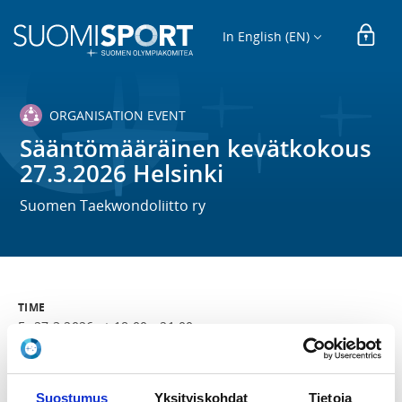
In English (EN)
ORGANISATION EVENT
Sääntömääräinen kevätkokous
27.3.2026 Helsinki
Suomen Taekwondoliitto ry
TIME
Fr 27.3.2026 at 18:00 - 21:00
LOCATION
Sporttitalo
Suostumus
Yksityiskohdat
Tietoja