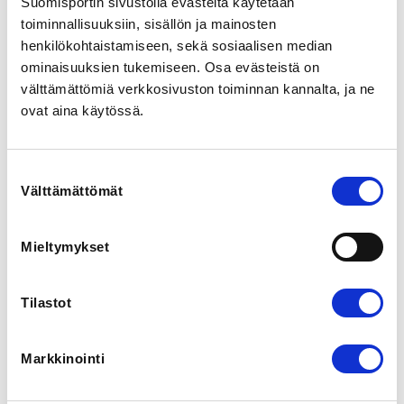
Suomisportin sivustolla evästeitä käytetään
Sportveldenstraat 10, 3920 Lommel, Belgia
toiminnallisuuksiin, sisällön ja mainosten
View map
henkilökohtaistamiseen, sekä sosiaalisen median
ominaisuuksien tukemiseen. Osa evästeistä on
LOCALITY
välttämättömiä verkkosivuston toiminnan kannalta, ja ne
Ulkomaat
ovat aina käytössä.
SPORTS
Taekwondo
Suostumuksen
Välttämättömät
valinta
REGISTRATION PERIOD
Mo 17.2.2025 at 11:00 - We 19.2.2025 at 10:00
Mieltymykset
ADDITIONAL INFORMATION
Tilastot
Henri Filppula
henri.filppula@taekwondo.fi
Markkinointi
Yhteisvaraukselle varattavat lennot ovat:
