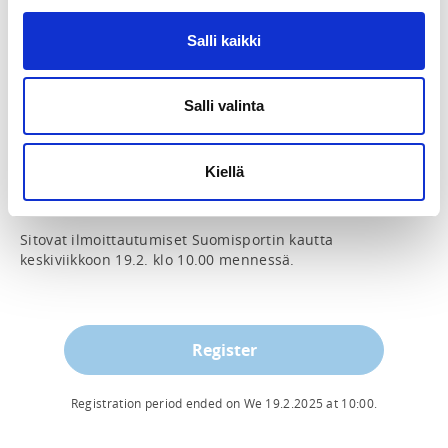
1     LH2461    15MAR  HEL    MUC   12:45  14:30   

       SN:LH5626    15MAR  MUC  BRU    16:05  17:25

Salli kaikki
2     LH2287    17MAR  BRU   MUC   13:00  14:15   

       LH2462    17MAR  MUC  HEL    15:05  18:40   

Salli valinta
Hinta:  465 eur/hlö sis. matkatavarat

Kiellä
Muulla aikataululla lentävien on varattava lentonsa 
itse.

Sitovat ilmoittautumiset Suomisportin kautta 
keskiviikkoon 19.2. klo 10.00 mennessä.
Register
Registration period ended on
We 19.2.2025
at
10:00
.