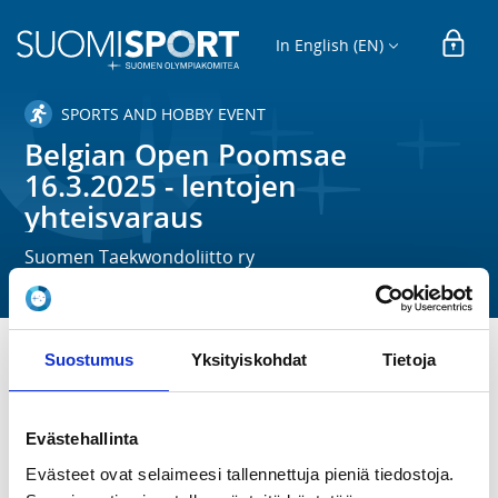
In English (EN)
SPORTS AND HOBBY EVENT
Belgian Open Poomsae
16.3.2025 - lentojen
yhteisvaraus
Suomen Taekwondoliitto ry
Suostumus
Yksityiskohdat
Tietoja
TIME
Su 16.3.2025
Evästehallinta
LOCATION
Evästeet ovat selaimeesi tallennettuja pieniä tiedostoja.
Lommel, Belgia