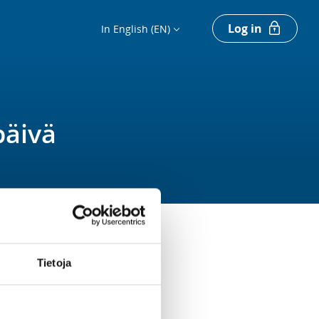
Log in
In English (EN)
päivä
Tietoja
Register