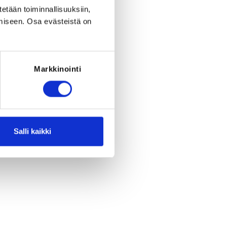
eriod to end on
Tu 11.8.2026
at
15:00
.
tetään toiminnallisuuksiin,
miseen. Osa evästeistä on
Markkinointi
Salli kaikki