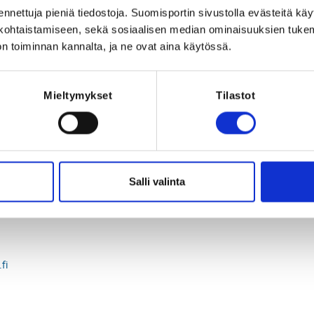
Registration p
ennettuja pieniä tiedostoja. Suomisportin sivustolla evästeitä käy
lökohtaistamiseen, sekä sosiaalisen median ominaisuuksien tuke
n toiminnan kannalta, ja ne ovat aina käytössä.
Mieltymykset
Tilastot
telmaluistelu, Pariluistelu,
u, Yksinluistelu
Salli valinta
026 at 15:00
fi