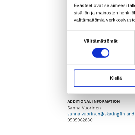
https://teams.microsoft.com/meet/362791091536241?
Evästeet ovat selaimeesi tall
p=7RiymKWpat515MDVhG
sisällön ja mainosten henki
välttämättömiä verkkosivusto
LOCALITY
Helsinki
Suostumuksen
Välttämättömät
valinta
SPORTS
Jäätanssi, Luistelukoulu, Muodos
Soolojäätanssi, Soveltava luistel
REGISTRATION PERIOD
Kiellä
Tu 2.6.2026 at 14:00 - Tu 11.8.2
ADDITIONAL INFORMATION
Sanna Vuorinen
sanna.vuorinen@skatingfinland.
0505962880