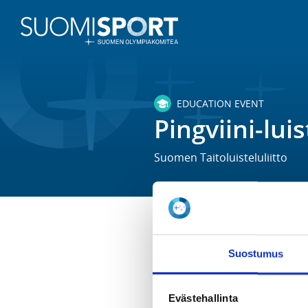
EDUCATION EVENT
Pingviini-lu
Suomen Taitoluisteluliitto
TIME
Suostumus
We 12.8.2026 at 11:00 - 12:00
LOCATION
Evästehallinta